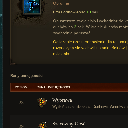
Obronne
Czas odnowienia:
10
sek.
Opuszczasz swoje ciało i wchodzisz do kr
duchów na
2
sek. W krainie duchów może
swobodnie poruszać.
Odliczanie czasu odnowienia dla tej umie
rozpoczyna się w chwili ustania efektów je
działania.
Runy umiejętności
POZIOM
RUNA UMIEJĘTNOŚCI
Wyprawa
23
Wydłuża czas działania Duchowej Wędrówki
Szacowny Gość
29