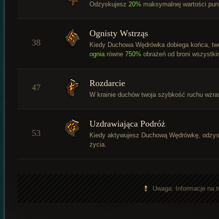
Odzyskujesz
20%
maksymalnej wartości pun
Ognisty Wstrząs
38
Kiedy Duchowa Wędrówka dobiega końca, two
ognia
równe
750%
obrażeń od broni wszystk
Rozdarcie
47
W krainie duchów twoja szybkość ruchu wzr
Uzdrawiająca Podróż
53
Kiedy aktywujesz Duchową Wędrówkę, odzy
życia.
Uwaga: Informacje na t