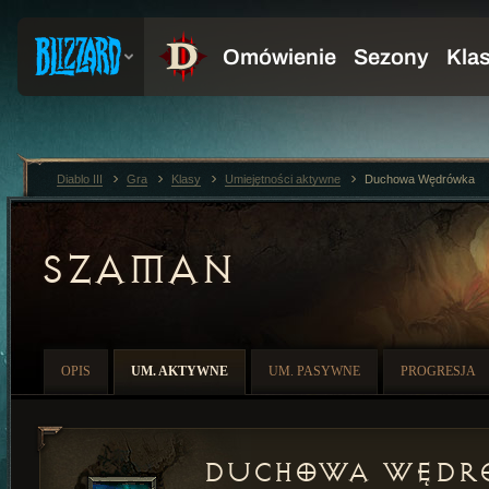
Diablo III
Gra
Klasy
Umiejętności aktywne
Duchowa Wędrówka
SZAMAN
OPIS
UM. AKTYWNE
UM. PASYWNE
PROGRESJA
Duchowa Wędr