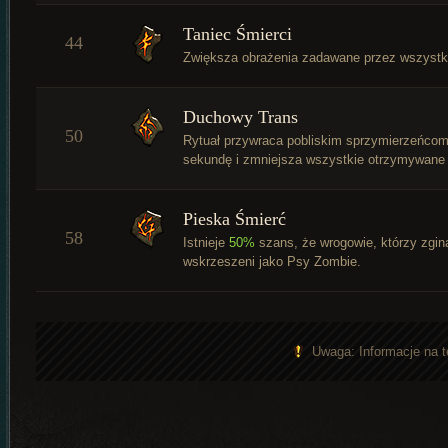
Taniec Śmierci
44
Zwiększa obrażenia zadawane przez wszystki
Duchowy Trans
50
Rytuał przywraca pobliskim sprzymierzeńco
sekundę i zmniejsza wszystkie otrzymywane
Pieska Śmierć
58
Istnieje
50%
szans, że wrogowie, którzy zgin
wskrzeszeni jako Psy Zombie.
Uwaga: Informacje na t