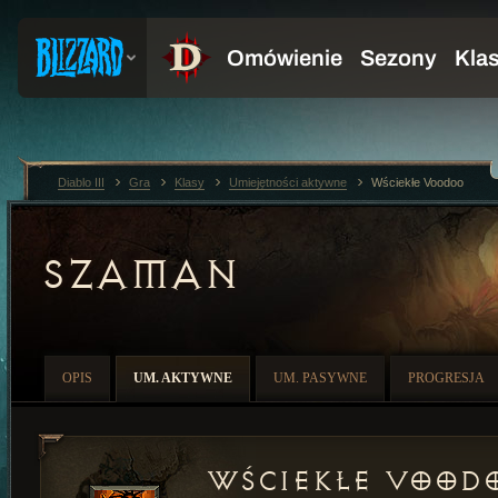
Diablo III
Gra
Klasy
Umiejętności aktywne
Wściekłe Voodoo
SZAMAN
OPIS
UM. AKTYWNE
UM. PASYWNE
PROGRESJA
Wściekłe Vood