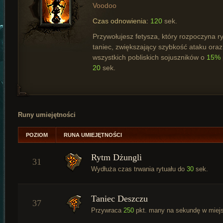
Voodoo
Czas odnowienia:
120
sek.
Przywołujesz fetysza, który rozpoczyna r
taniec, zwiększający szybkość ataku oraz
wszystkich pobliskich sojuszników o
15%
20
sek.
Runy umiejętności
POZIOM
RUNA UMIEJĘTNOŚCI
Rytm Dżungli
31
Wydłuża czas trwania rytuału do
30
sek.
Taniec Deszczu
37
Przywraca
250
pkt. many na sekundę w miejs