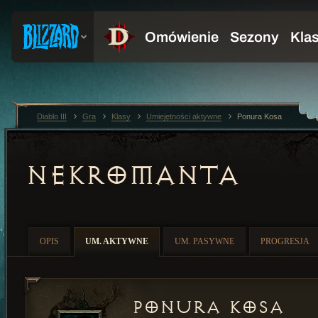
Diablo III
Gra
Klasy
Umiejętności aktywne
Ponura Kosa
NEKROMANTA
OPIS
UM. AKTYWNE
UM. PASYWNE
PROGRESJA
Ponura Kosa