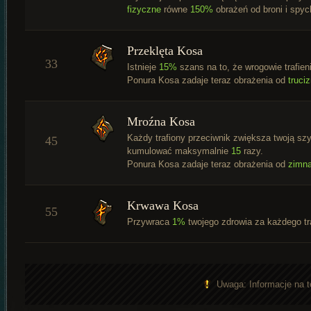
fizyczne
równe
150%
obrażeń od broni i spy
Przeklęta Kosa
33
Istnieje
15%
szans na to, że wrogowie trafien
Ponura Kosa zadaje teraz obrażenia od
truci
Mroźna Kosa
Każdy trafiony przeciwnik zwiększa twoją s
45
kumulować maksymalnie
15
razy.
Ponura Kosa zadaje teraz obrażenia od
zimn
Krwawa Kosa
55
Przywraca
1%
twojego zdrowia za każdego tr
Uwaga: Informacje na t