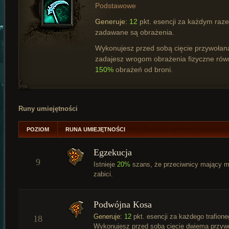
Podstawowe
Generuje:
12
pkt. esencji za każdym raze
zadawane są obrażenia.
Wykonujesz przed sobą cięcie przywołaną
zadajesz wrogom obrażenia fizyczne ró
150%
obrażeń od broni.
Runy umiejętności
POZIOM
RUNA UMIEJĘTNOŚCI
Egzekucja
9
Istnieje
20%
szans, że przeciwnicy mający m
zabici.
Podwójna Kosa
Generuje:
12
pkt. esencji za każdego trafion
18
Wykonujesz przed sobą cięcie dwiema przyw