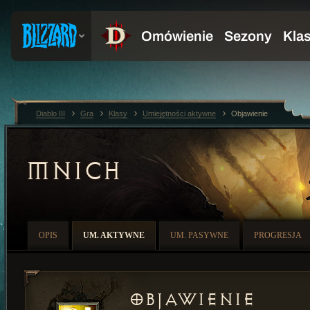
Diablo III
Gra
Klasy
Umiejętności aktywne
Objawienie
MNICH
OPIS
UM. AKTYWNE
UM. PASYWNE
PROGRESJA
Objawienie