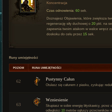
Koncentracja
Czas odnowienia:
60
sek.
Doznajesz Objawienia, które zwiększa tw
regenerację siły duchowej o
20
pkt. na se
zapewnia twoim atakom w walce wręcz z
doskoku do celu przez
15
sek.
Runy umiejętności
POZIOM
RUNA UMIEJĘTNOŚCI
Pustynny Całun
62
Otulasz się całunem z piasku, zyskując redu
Wzniesienie
63
Skupiasz w sobie energię błyskawicy, przez 
odległości
10
metrów ogłuszy przeciwników 