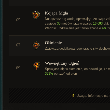
Kojąca Mgła
Nasączasz się wodą, sprawiając, że twoje zd
65
zasięgu
30
metrów, przywracając
16 093
pkt. 
Wartość uzdrawiania jest zwiększona o
4%
tw
Olśnienie
67
Zwiększa dodatkową regenerację siły duchowe
Wewnętrzny Ogień
69
Spowijasz się w płomienie, co powoduje, że 
353%
obrażeń od broni.
Uwaga: Informacje na t