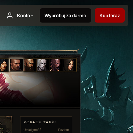
ZOBACZ TAKŻE
Umiejętność
Poziom
0