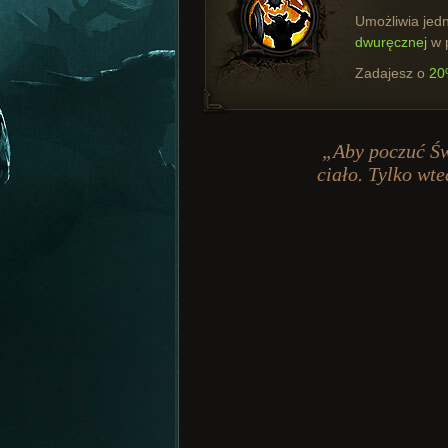
Umożliwia je
dwuręcznej
w p
Zadajesz o
20
„Aby poczuć Św
ciało. Tylko wt