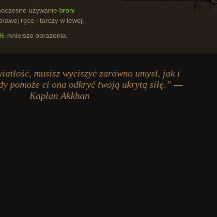
dnoczesne używanie
broni
rawej ręce i tarczy w lewej.
%
mniejsze obrażenia.
iatłość, musisz wyciszyć zarówno umysł, jak i
edy pomoże ci ona odkryć twoją ukrytą siłę.” —
Kapłan Akkhan