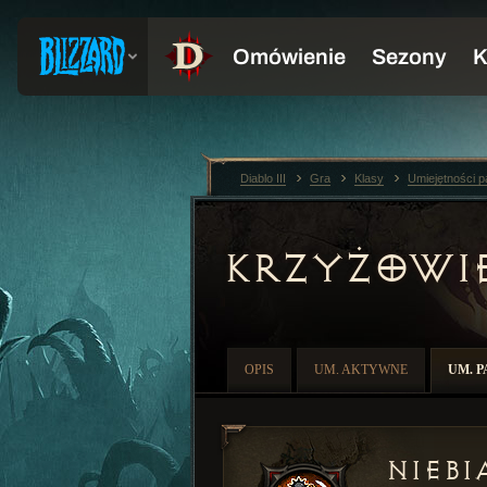
Diablo III
Gra
Klasy
Umiejętności 
KRZYŻOWI
OPIS
UM. AKTYWNE
UM. 
Niebi