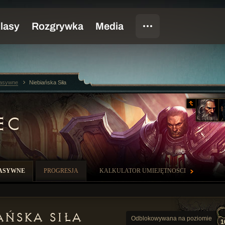
pasywne
Niebiańska Siła
EC
PASYWNE
PROGRESJA
KALKULATOR UMIEJĘTNOŚCI
ańska Siła
Odblokowywana na poziomie
1