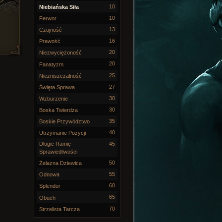
10
Niebiańska Siła
10
Ferwor
13
Czujność
16
Prawość
20
Niezwyciężoność
20
Fanatyzm
25
Niezniszczalność
27
Święta Sprawa
30
Wzburzenie
30
Boska Twierdza
35
Boskie Przywództwo
40
Utrzymanie Pozycji
Długie Ramię
45
Sprawiedliwości
50
Żelazna Dziewica
55
Odnowa
60
Splendor
65
Obuch
70
Strzelista Tarcza