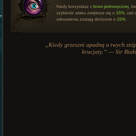
Kiedy korzystasz z
broni jednoręcznej
, tw
szybkość ataku zwiększa się o
15%
, zaś
odnowienia zostają skrócone o
15%
.
„Kiedy grzeszni upadną u twych stó
krucjaty.” — Sir Bia