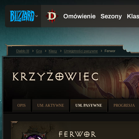
Diablo III
Gra
Klasy
Umiejętności pasywne
Ferwor
KRZYŻOWIEC
OPIS
UM. AKTYWNE
UM. PASYWNE
PROGRESJA
Ferwor