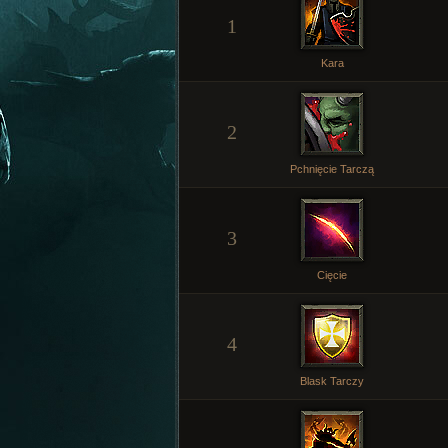
1
Kara
2
Pchnięcie Tarczą
3
Cięcie
4
Blask Tarczy