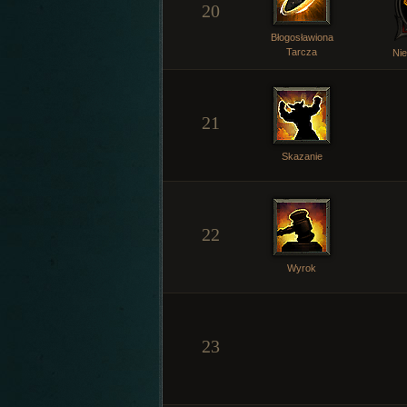
20
Błogosławiona
Tarcza
Ni
21
Skazanie
22
Wyrok
23