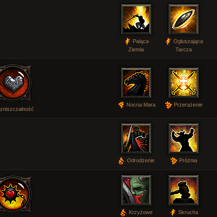
Paląca
Ogłuszająca
Ziemia
Tarcza
Nocna Mara
Przerażenie
ezniszczalność
Odrodzenie
Próżnia
Krzyżowe
Skrucha