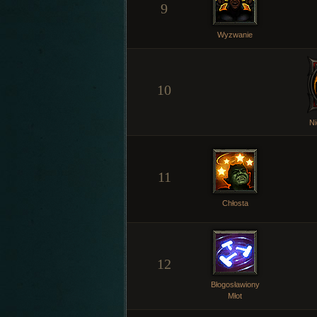
9
Wyzwanie
10
Ni
11
Chłosta
12
Błogosławiony
Młot