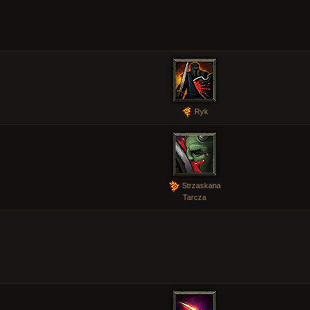
Ryk
Strzaskana
Tarcza