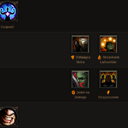
Czujność
Odbijająca
Strzaskanie
Skóra
Łańcuchów
Jeden na
Jednego
Oczyszczenie