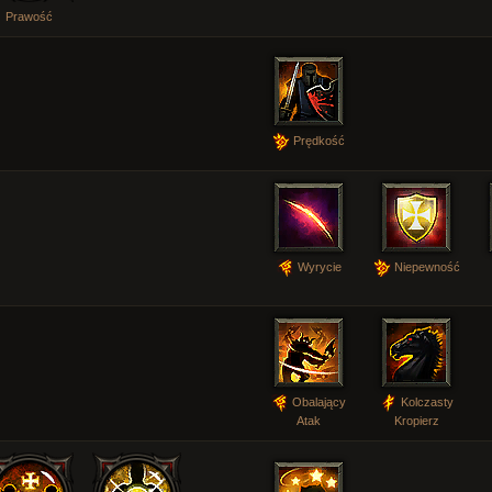
Prawość
Prędkość
Wyrycie
Niepewność
Obalający
Kolczasty
Atak
Kropierz