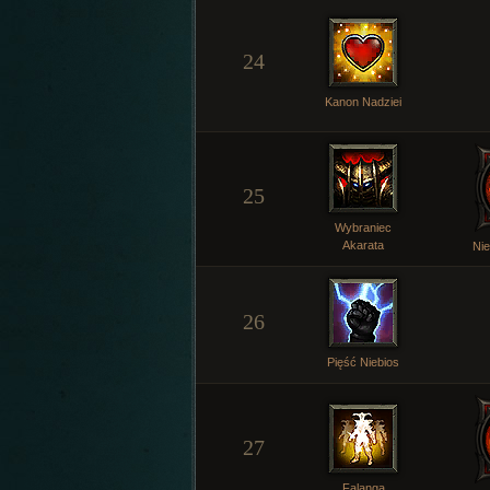
24
Kanon Nadziei
25
Wybraniec
Akarata
Ni
26
Pięść Niebios
27
Falanga