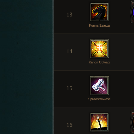
13
Konna Szarża
14
Kanon Odwagi
15
Sprawiedliwość
16