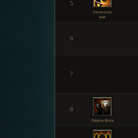
5
Zamaszysty
Atak
6
7
8
Żelazna Skóra