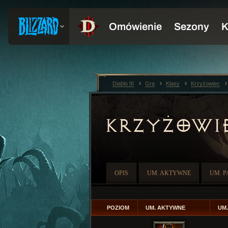
Diablo III
Gra
Klasy
Krzyżowiec
KRZYŻOWI
OPIS
UM. AKTYWNE
UM. 
POZIOM
UM. AKTYWNE
UM