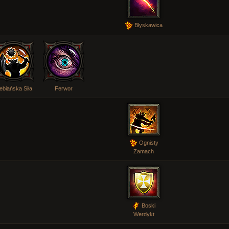
Błyskawica
ebiańska Siła
Ferwor
Ognisty
Zamach
Boski
Werdykt