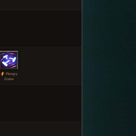
Płonący
Gniew