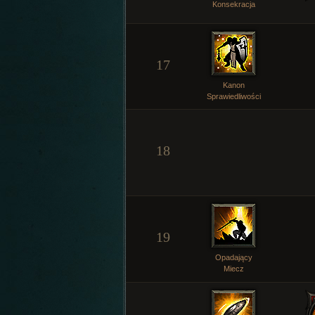
Konsekracja
17
Kanon
Sprawiedliwości
18
19
Opadający
Miecz