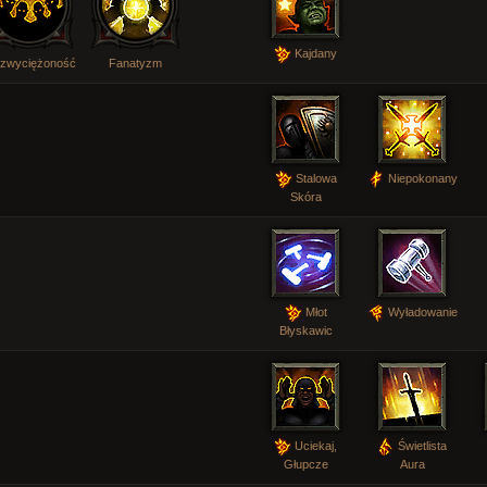
Kajdany
ezwyciężoność
Fanatyzm
Stalowa
Niepokonany
Skóra
Młot
Wyładowanie
Błyskawic
Uciekaj,
Świetlista
Głupcze
Aura