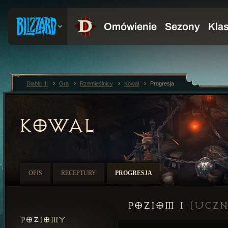
Diablo III
Gra
Rzemieślnicy
Kowal
Progresja
KOWAL
OPIS
RECEPTURY
PROGRESJA
Poziom 1
(Uczn
POZIOMY