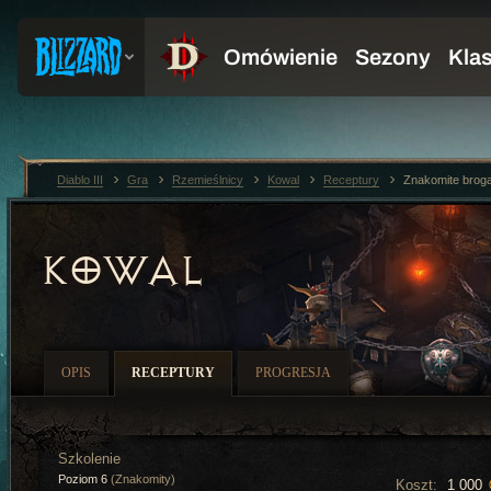
Diablo III
Gra
Rzemieślnicy
Kowal
Receptury
Znakomite brog
KOWAL
OPIS
RECEPTURY
PROGRESJA
Szkolenie
Poziom 6
(Znakomity)
Koszt:
1 000