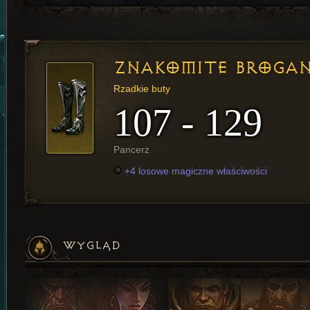
ZNAKOMITE BROGA
Rzadkie buty
107 - 129
Pancerz
+4 losowe magiczne właściwości
WYGLĄD