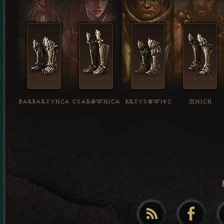
BARBARZYŃCA
CZAROWNICA
KRZYŻOWIEC
MNICH