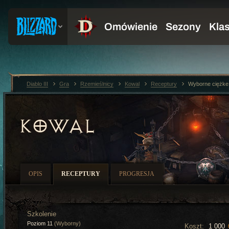
Diablo III
Gra
Rzemieślnicy
Kowal
Receptury
Wyborne ciężke 
KOWAL
OPIS
RECEPTURY
PROGRESJA
Szkolenie
Poziom 11
(Wyborny)
Koszt:
1 000