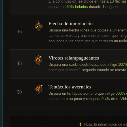
y, a continuación, se divide en hasta
10
flechas
quedan un
60%
helados
durante
1
segundo.
Flecha de inmolación
Dispara una flecha ígnea que golpea a un enemi
36
La flecha explota y enciende el suelo, que infli
segundos a los enemigos que están en un radi
Virotes relampagueantes
43
Dispara una saeta electrificada que inflige
300
enemigos durante
1
segundo cuando se asesta u
Tentáculos avernales
59
Dispara un tentáculo sombrío que inflige
300%
d
encuentra a su paso y recupera
0.4%
de tu Vid
Nota: la información de e