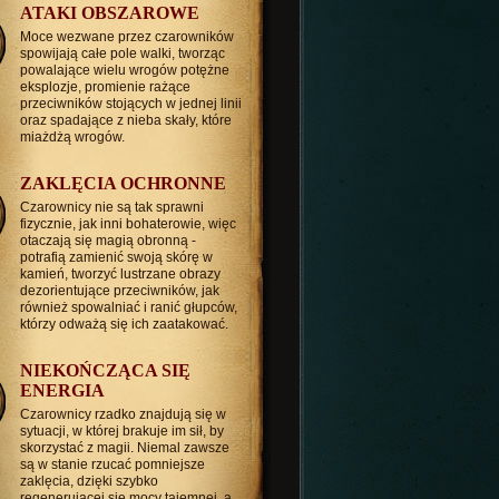
ATAKI OBSZAROWE
Moce wezwane przez czarowników
spowijają całe pole walki, tworząc
powalające wielu wrogów potężne
eksplozje, promienie rażące
przeciwników stojących w jednej linii
oraz spadające z nieba skały, które
miażdżą wrogów.
ZAKLĘCIA OCHRONNE
Czarownicy nie są tak sprawni
fizycznie, jak inni bohaterowie, więc
otaczają się magią obronną -
potrafią zamienić swoją skórę w
kamień, tworzyć lustrzane obrazy
dezorientujące przeciwników, jak
również spowalniać i ranić głupców,
którzy odważą się ich zaatakować.
NIEKOŃCZĄCA SIĘ
ENERGIA
Czarownicy rzadko znajdują się w
sytuacji, w której brakuje im sił, by
skorzystać z magii. Niemal zawsze
są w stanie rzucać pomniejsze
zaklęcia, dzięki szybko
regenerującej się mocy tajemnej, a