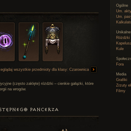
Ogólne
Um. akt
Um. pas
Kalkulat
Unikaln
Różdżki
Kapelus
Kule
Społecz
Fora
zeglądaj wszystkie przedmioty dla klasy: Czarownica
Media
Grafiki
yjne (często zaklęte) różdżki – cienkie gałązki, które
Zrzuty e
rgii na wrogów.
Filmy
OSTĘPNEGO PANCERZA