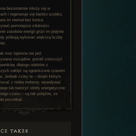
na bezustannie iskrzy się w
ach i regeneruje się bardzo szybko,
wia im niemal bez końca
tywać pomniejsze zdolności.
ie zasobów energii grozi im jedynie
edy próbują wykonać większą liczbę
raz.
nak moc tajemna nie jest
ywana rozsądnie, potrafi zniszczyć
rowników, dlatego niektóre z
szych zaklęć są ograniczone czasem
a. Jednak czary te – dzięki którym
zucać z nieba meteory, wywoływać
wieje lub tworzyć strefy energetyczne
nego czasu – są tak potężne, że
nie poczekać.
CZ TAKŻE