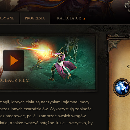
PASYWNE
PROGRESJA
KALKULATOR
ZOBACZ FILM
agii, których ciała są naczyniami tajemnej mocy.
przez innych czarodziejów. Wykorzystują zdolności
dezintegrować, palić i zamrażać swoich wrogów.
iatło, a także tworzyć potężne iluzje – wszystko, by