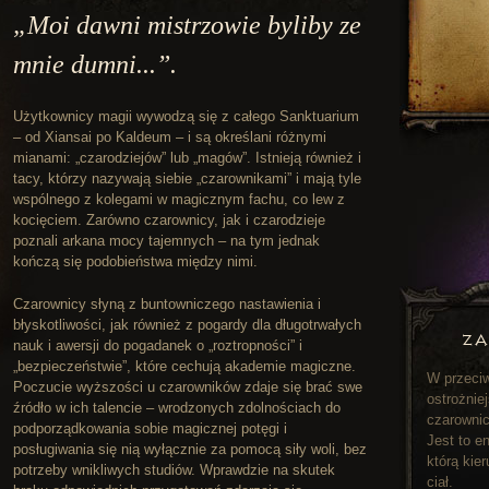
„Moi dawni mistrzowie byliby ze
mnie dumni...”.
Użytkownicy magii wywodzą się z całego Sanktuarium
– od Xiansai po Kaldeum – i są określani różnymi
mianami: „czarodziejów” lub „magów”. Istnieją również i
tacy, którzy nazywają siebie „czarownikami” i mają tyle
wspólnego z kolegami w magicznym fachu, co lew z
kocięciem. Zarówno czarownicy, jak i czarodzieje
poznali arkana mocy tajemnych – na tym jednak
kończą się podobieństwa między nimi.
Czarownicy słyną z buntowniczego nastawienia i
błyskotliwości, jak również z pogardy dla długotrwałych
ZA
nauk i awersji do pogadanek o „roztropności” i
„bezpieczeństwie”, które cechują akademie magiczne.
W przeciw
Poczucie wyższości u czarowników zdaje się brać swe
ostrożnie
źródło w ich talencie – wrodzonych zdolnościach do
czarownic
podporządkowania sobie magicznej potęgi i
Jest to en
posługiwania się nią wyłącznie za pomocą siły woli, bez
którą kier
potrzeby wnikliwych studiów. Wprawdzie na skutek
ciał.