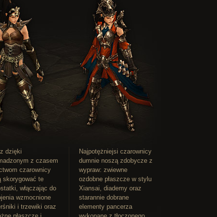
z dzięki
Najpotężniejsi czarownicy
madzonym z czasem
dumnie noszą zdobycze z
ctwom czarownicy
wypraw: zwiewne
 skorygować te
ozdobne płaszcze w stylu
statki, włączając do
Xiansai, diademy oraz
ojenia wzmocnione
starannie dobrane
rśniki i trzewiki oraz
elementy pancerza
óżne płaszcze i
wykonane z tłoczonego