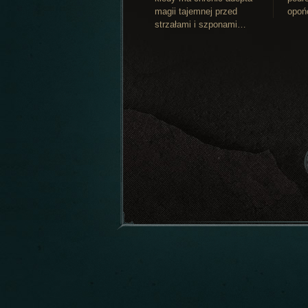
magii tajemnej przed
opoń
strzałami i szponami…