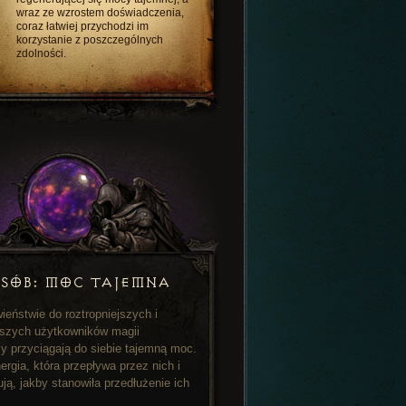
wraz ze wzrostem doświadczenia,
coraz łatwiej przychodzi im
korzystanie z poszczególnych
zdolności.
SÓB: MOC TAJEMNA
ieństwie do roztropniejszych i
jszych użytkowników magii
y przyciągają do siebie tajemną moc.
ergia, która przepływa przez nich i
ują, jakby stanowiła przedłużenie ich