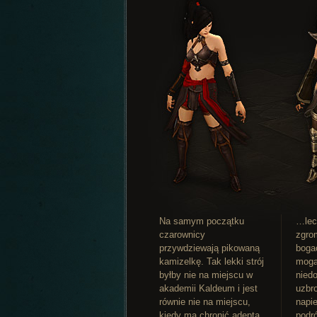
Na samym początku
…lec
czarownicy
zgro
przywdziewają pikowaną
boga
kamizelkę. Tak lekki strój
mogą
byłby nie na miejscu w
niedo
akademii Kaldeum i jest
uzbr
równie nie na miejscu,
napie
kiedy ma chronić adepta
podr