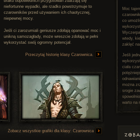
braku odpowiednich przygotowań zdarzają się
niefortunne wypadki, ale rzadko powstrzymuje to
Moc tajem
czarowników przed używaniem ich chaotycznej,
czarownik
niepewnej mocy.
co umożli
wykorzys
Jeśli ci zarozumiali geniusze zdołają opanować moc i
Wyczerpan
unikną samozagłady, może wreszcie zdołają w pełni
wtedy, ki
wykorzystać swój ogromny potencjał.
zaklęć na
Przeczytaj historię klasy Czarownica.
Jeśli jed
wykorzyst
ciała cza
potężniej
odnawiani
można zr
srogie za
spowolnio
warto na 
Zobacz wszystkie grafiki dla klasy: Czarownica
ZOBA