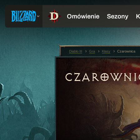
Diablo III
Gra
Klasy
Czarownica
CZAROWNI