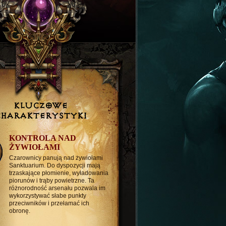
KLUCZOWE
CHARAKTERYSTYKI
KONTROLA NAD
ŻYWIOŁAMI
Czarownicy panują nad żywiołami
Sanktuarium. Do dyspozycji mają
trzaskające płomienie, wyładowania
piorunów i trąby powietrzne. Ta
różnorodność arsenału pozwala im
wykorzystywać słabe punkty
przeciwników i przełamać ich
obronę.