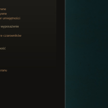
ywne
ywne
or umiejętności
e wyposażenie
ze czarowników
ność
kranu