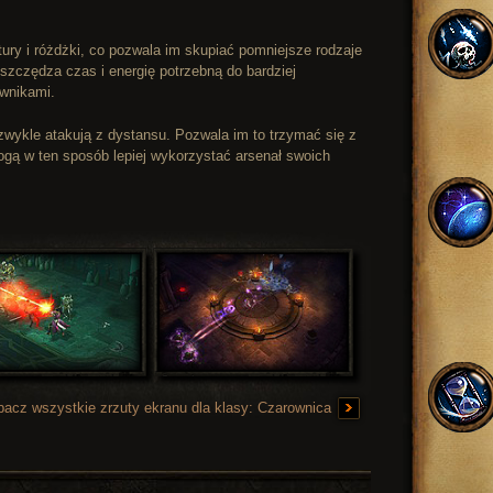
ry i różdżki, co pozwala im skupiać pomniejsze rodzaje
oszczędza czas i energię potrzebną do bardziej
iwnikami.
 zwykle atakują z dystansu. Pozwala im to trzymać się z
gą w ten sposób lepiej wykorzystać arsenał swoich
bacz wszystkie zrzuty ekranu dla klasy: Czarownica