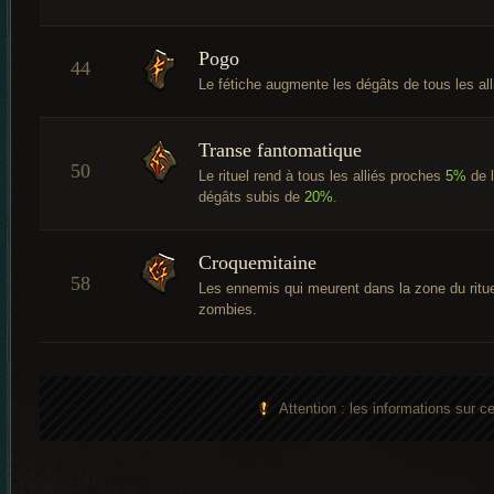
Pogo
44
Le fétiche augmente les dégâts de tous les al
Transe fantomatique
50
Le rituel rend à tous les alliés proches
5%
de l
dégâts subis de
20%
.
Croquemitaine
58
Les ennemis qui meurent dans la zone du ritu
zombies.
Attention : les informations sur 