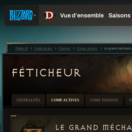
Diablo III
Guide du jeu
Classes
Comp. actives
Le grand méchant 
FÉTICHEUR
GÉNÉRALITÉS
COMP. ACTIVES
COMP. PASSIVES
P
Le grand méch