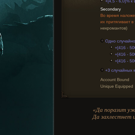
+[4,5 - 6,0]% 
Secondary
Во время наложе
их притягивает в
некромантов)
Одно случайно
+[416 - 50
+[416 - 50
+[416 - 50
+3 случайных 
Account Bound
Unique Equipped
«Да поразит ужа
Да захлестнет 