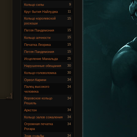
9
Кольцо силы
11
Круг бытия Найлуджа
Кольцо королевской
15
роскоши
15
Петля Пандемония
15
Кольцо алчности
15
Печатка Леорика
15
Петля Пандемония
25
Исцеление Манальда
30
Нарушенные обещания
30
Кольцо-головоломка
34
Ореол Карини
Палец высокого
34
человека
Воровское кольцо
34
Решель
34
Аркстон
34
Кольцо залов сожаления
Огромная печатка
34
Рогара
34
Знак судьбы