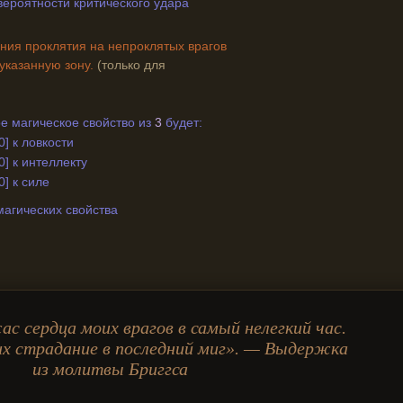
к вероятности критического удара
ния проклятия на непроклятых врагов
 указанную зону.
(только для
е магическое свойство из
3
будет:
0] к ловкости
0] к интеллекту
0] к силе
магических свойства
с сердца моих врагов в самый нелегкий час.
их страдание в последний миг». — Выдержка
из молитвы Бриггса