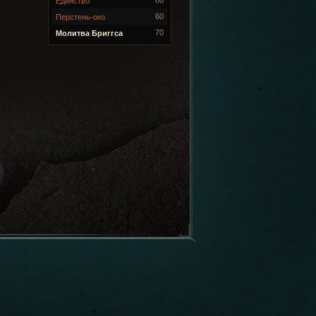
Единство
60
Перстень-око
70
Молитва Бриггса