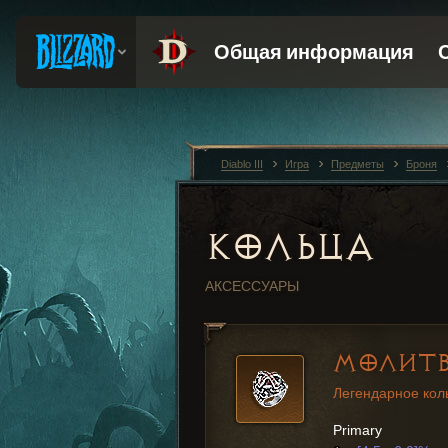
Diablo III
Игра
Предметы
Броня
КОЛЬЦА
АКСЕССУАРЫ
МОЛИТВ
Легендарное кол
Primary