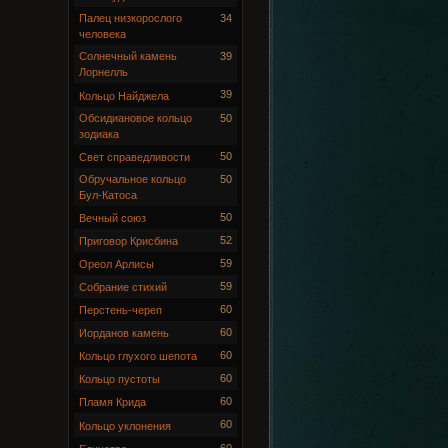
Палец низкорослого
34
человека
Солнечный камень
39
Лорнелль
39
Кольцо Найджела
Обсидиановое кольцо
50
зодиака
50
Свет справедливости
Обручальное кольцо
50
Бул-Катоса
50
Вечный союз
52
Приговор Крисбина
59
Ореол Арлисы
59
Собрание стихий
60
Перстень-череп
60
Иорданов камень
60
Кольцо глухого шепота
60
Кольцо пустоты
60
Пламя Крида
60
Кольцо уклонения
60