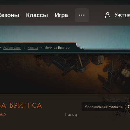
Аксессуары
Кольца
Молитва Бриггса
А БРИГГСА
Минимальный уровень
7
ьцо
Палец