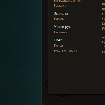
Нагрудные доспехи
Щ
Плащи
О
Щ
Запястья
О
Наручи
С
К
Кисти рук
P
Перчатки
Д
Пояс
С
Пояса
Т
мощные пояса
В
Р