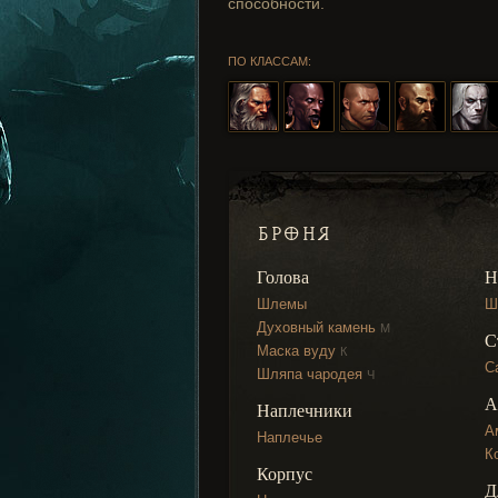
способности.
ПО КЛАССАМ:
БРОНЯ
Голова
Н
Шлемы
Ш
Духовный камень
М
С
Маска вуду
К
С
Шляпа чародея
Ч
А
Наплечники
А
Наплечье
К
Корпус
Д