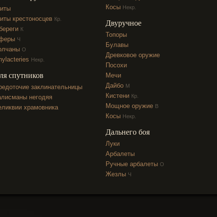
Косы
Некр.
иты
иты крестоносцев
Кр.
Двуручное
береги
К
Топоры
феры
Ч
Булавы
олчаны
О
Древковое оружие
hylacteries
Некр.
Посохи
ля спутников
Мечи
Дайбо
М
редоточие заклинательницы
Кистени
Кр.
алисманы негодяя
Мощное оружие
В
еликвии храмовника
Косы
Некр.
Дальнего боя
Луки
Арбалеты
Ручные арбалеты
О
Жезлы
Ч