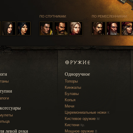
ПО СПУТНИКАМ:
ПО РЕМЕСЛЕННИКАМ:
ОРУЖИЕ
оги
Одноручное
таны
Топоры
Кинжалы
тупни
Булавы
апоги
Копья
Мечи
ксессуары
Церемониальные ножи
К
мулеты
Кистевое оружие
М
ольца
Кистени
Кр.
ля левой руки
Мощное оружие
В