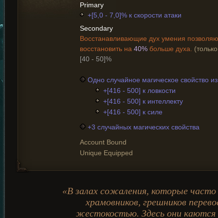
Primary
+[5,0 - 7,0]% к скорости атаки
Secondary
Восстанавливающие дух умения позволяю
восстановить на
40%
больше духа.
(тольк
[40 - 50]%
Одно случайное магическое свойство и
+[416 - 500] к ловкости
+[416 - 500] к интеллекту
+[416 - 500] к силе
+3 случайных магических свойства
Account Bound
Unique Equipped
«В залах сожаления, которые часто
храмовников, грешников перев
жестокостью. Здесь они каются 