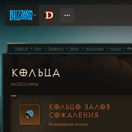
Diablo III
Игра
Предметы
Броня
Аксессуары
Кольца
Ко
КОЛЬЦА
АКСЕССУАРЫ
КОЛЬЦО ЗАЛОВ
СОЖАЛЕНИЯ
Легендарное кольцо