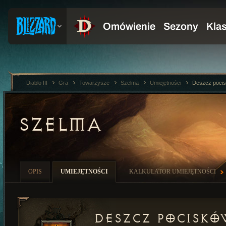
Diablo III
Gra
Towarzysze
Szelma
Umiejętności
Deszcz poci
SZELMA
OPIS
UMIEJĘTNOŚCI
KALKULATOR UMIEJĘTNOŚCI
Deszcz pociskó