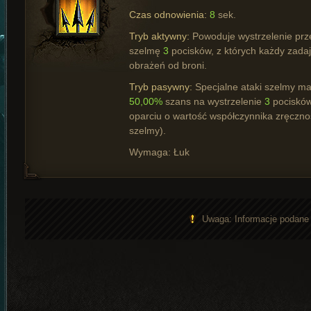
Czas odnowienia:
8
sek.
Tryb aktywny:
Powoduje wystrzelenie prz
szelmę
3
pocisków, z których każdy zada
obrażeń od broni.
Tryb pasywny:
Specjalne ataki szelmy ma
50,00%
szans na wystrzelenie
3
pocisków
oparciu o wartość współczynnika zręczno
szelmy).
Wymaga: Łuk
Uwaga: Informacje podane n