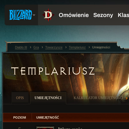
Diablo III
Gra
Towarzysze
Templariusz
Umiejętności
TEMPLARIUSZ
OPIS
UMIEJĘTNOŚCI
KALKULATOR UMIEJĘTNOŚCI
POZIOM
UMIEJĘTNOŚĆ