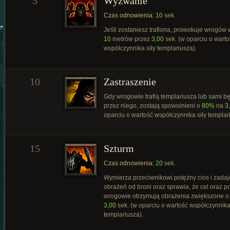
5
Wyzwanie
Czas odnowienia:
10
sek.
Jeśli zostaniesz trafiona, prowokuje wrogów
10
metrów przez
3,00
sek. (w oparciu o warto
współczynnika siły templariusza).
10
Zastraszenie
Gdy wrogowie trafią templariusza lub sami bę
przez niego, zostają spowolnieni o
80%
na
3
oparciu o wartość współczynnika siły templar
15
Szturm
Czas odnowienia:
20
sek.
Wymierza przeciwnikowi potężny cios i zada
obrażeń od broni oraz sprawia, że cel oraz p
wrogowie otrzymują obrażenia zwiększone 
3,00
sek. (w oparciu o wartość współczynnika 
templariusza).