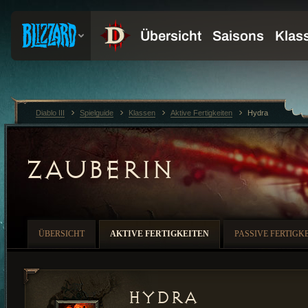
Diablo III
Spielguide
Klassen
Aktive Fertigkeiten
Hydra
ZAUBERIN
ÜBERSICHT
AKTIVE FERTIGKEITEN
PASSIVE FERTIGK
Hydra