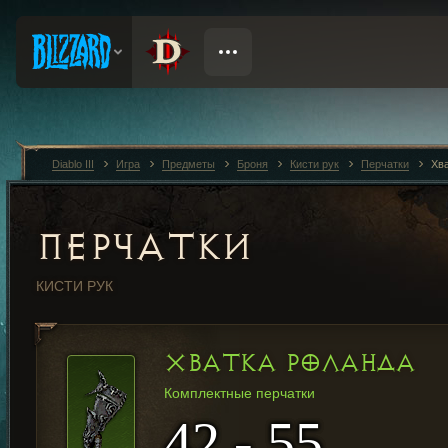
Diablo III
Игра
Предметы
Броня
Кисти рук
Перчатки
Хв
ПЕРЧАТКИ
КИСТИ РУК
ХВАТКА РОЛАНДА
Комплектные перчатки
42 - 55