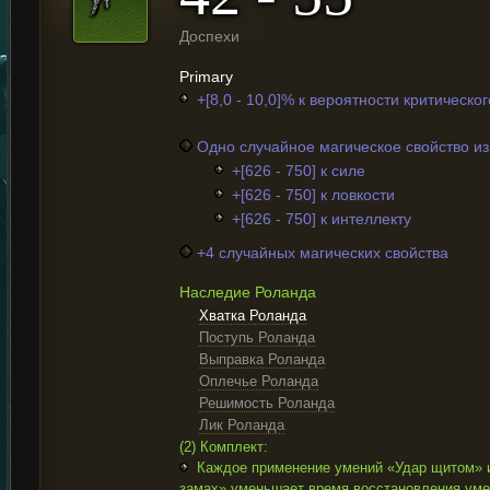
Доспехи
Primary
+[8,0 - 10,0]% к вероятности критическо
Одно случайное магическое свойство и
+[626 - 750] к силе
+[626 - 750] к ловкости
+[626 - 750] к интеллекту
+4 случайных магических свойства
Наследие Роланда
Хватка Роланда
Поступь Роланда
Выправка Роланда
Оплечье Роланда
Решимость Роланда
Лик Роланда
(2) Комплект:
Каждое применение умений «Удар щитом» 
замах» уменьшает время восстановления уме