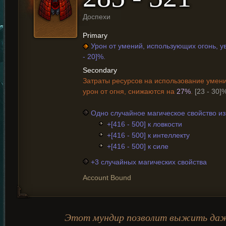
Доспехи
Primary
Урон от умений, использующих огонь, у
- 20]%.
Secondary
Затраты ресурсов на использование умен
урон от огня, снижаются на
27%
.
[23 - 30]
Одно случайное магическое свойство и
+[416 - 500] к ловкости
+[416 - 500] к интеллекту
+[416 - 500] к силе
+3 случайных магических свойства
Account Bound
Этот мундир позволит выжить даже