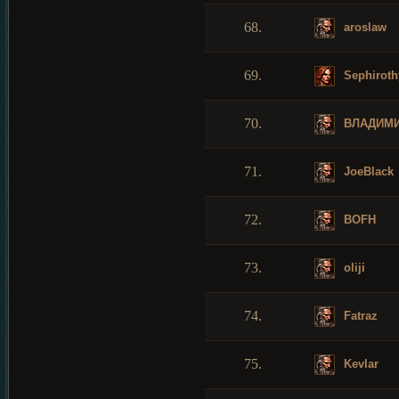
68.
aroslaw
69.
Sephiroth
70.
ВЛАДИМ
71.
JoeBlack
72.
BOFH
73.
oliji
74.
Fatraz
75.
Kevlar