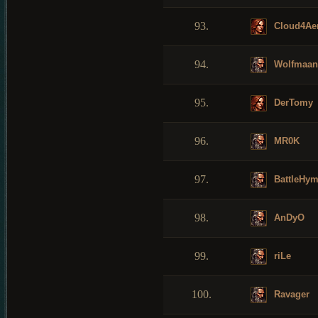
93.
Cloud4Aer
94.
Wolfmaan
95.
DerTomy
96.
MR0K
97.
BattleHy
98.
AnDyO
99.
riLe
100.
Ravager