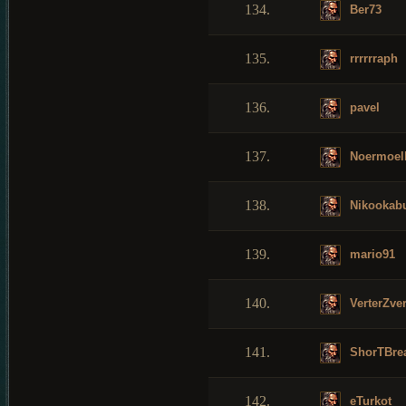
134.
Ber73
135.
rrrrrraph
136.
pavel
137.
Noermoel
138.
Nikookabu
139.
mario91
140.
VerterZve
141.
ShorTBre
142.
eTurkot