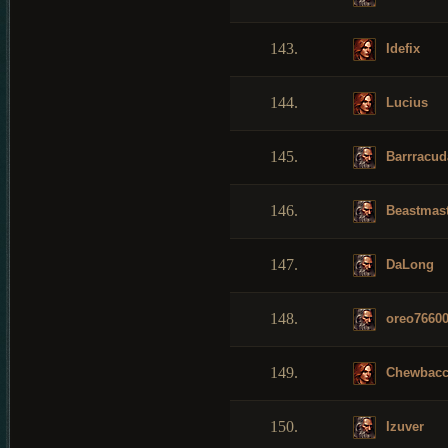
143.
Idefix
144.
Lucius
145.
Barrracud
146.
Beastmast
147.
DaLong
148.
oreo7660
149.
Chewbacc
150.
Izuver