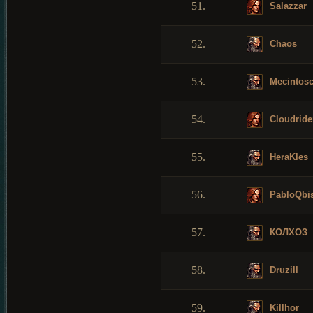
51.
Salazzar
52.
Chaos
53.
Mecintos
54.
Cloudride
55.
HeraKles
56.
PabloQbi
57.
КОЛХОЗ
58.
Druzill
59.
Killhor