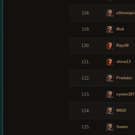
118.
ultimaspi
119.
Mok
120.
RayxM
121.
shiva13
122.
Predator
123.
nywex187
124.
M0rD
125.
Swain