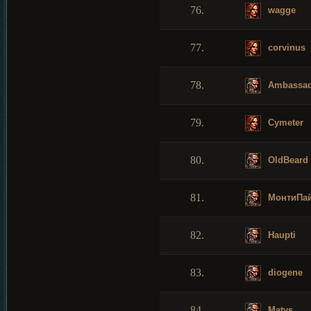
76.
wagge
77.
corvinus
78.
Ambassad
79.
Cymeter
80.
OldBeard
81.
МонтиПа
82.
Haupti
83.
diogene
84.
Matys