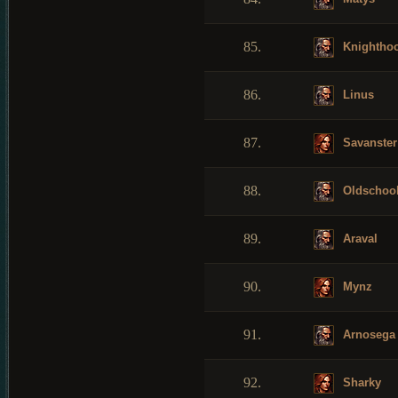
85.
Knightho
86.
Linus
87.
Savanster
88.
Oldschoo
89.
Araval
90.
Mynz
91.
Arnosega
92.
Sharky