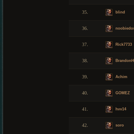
35.
blind
36.
noobiedo
37.
Rick7733
38.
BrandonH
39.
Achim
40.
GOMEZ
41.
hvv14
42.
soro