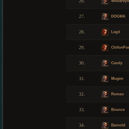
26.
Whoareyo
27.
DOGMA
28.
Legit
29.
ChifonPo
30.
Candy
31.
Mugen
32.
Romeo
33.
Bounce
34.
Barnold