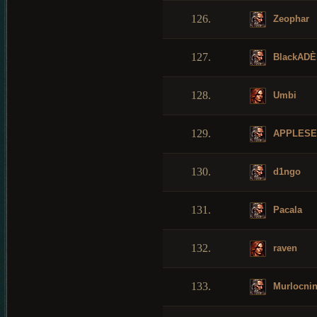
126.
Zeophar
127.
BlackADÈ
128.
Umbi
129.
APPLESE
130.
d1ngo
131.
Pacala
132.
raven
133.
Murlocnin