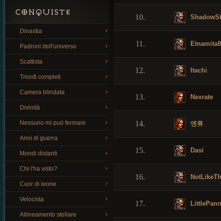
CONQUISTE
10.
ShadowS
Dinastia
11.
Etnamita8
Padroni dell'universo
Scattista
12.
Itachi
Trionfi completi
Camera blindata
13.
Nexrate
Divinità
Nessuno mi può fermare
14.
엔류
Anni di guerra
15.
Dasi
Mondi distanti
Chi l'ha visto?
16.
NotLikeTh
Cuor di leone
Velocista
17.
LittlePan
Allineamento stellare