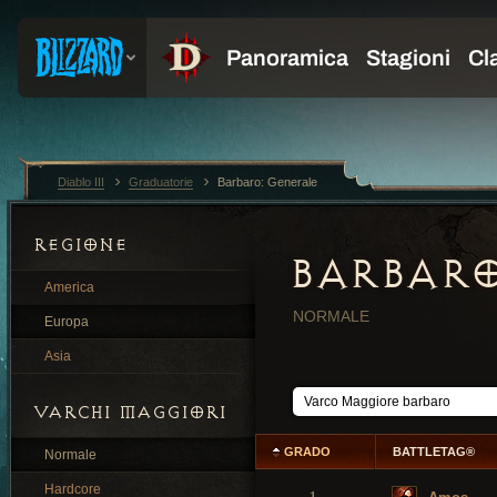
Diablo III
Graduatorie
Barbaro: Generale
REGIONE
BARBARO
America
NORMALE
Europa
Asia
VARCHI MAGGIORI
GRADO
BATTLETAG®
Normale
Hardcore