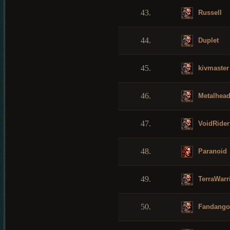
43.
Russell
44.
Duplet
45.
kivmaster
46.
Metalhea
47.
VoidRider
48.
Paranoid
49.
TerraWarr
50.
Fandango