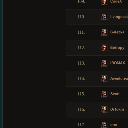
109.
CødeX
110.
livingdea
111.
Gelezka
112.
Entropy
113.
IBOMAX
114.
Aventurie
115.
Scott
116.
DrToxin
117.
one