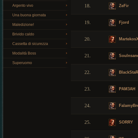
18.
ZeFir
Argento vivo
Una buona giornata
19.
Fjord
Maledizione!
Brivido caldo
20.
Martekos
Cassetta di sicurezza
Modalità Boss
21.
Soulnsan
Superuomo
22.
BlackSta
23.
PAM3AH
24.
FalamyBr
25.
SORRY