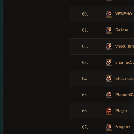
60.
VENENO
61.
Ra1gar
62.
vhscultur
63.
shamue5
64.
ElectricEe
65.
Platoon31
66.
Player
67.
Maggus