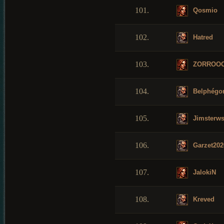
101.
Qosmio
102.
Hatred
103.
ZORROO
104.
Belphégo
105.
Jimsterw
106.
Garzet202
107.
JalokiN
108.
Kreved