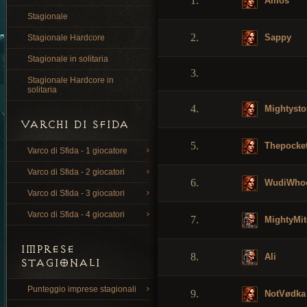
1.
Amos
Stagionale
2.
Sappy
Stagionale Hardcore
Stagionale in solitaria
3.
Stagionale Hardcore in
solitaria
4.
Mightyst
VARCHI DI SFIDA
5.
Thepocke
Varco di Sfida - 1 giocatore
Varco di Sfida - 2 giocatori
6.
WudiWho
Varco di Sfida - 3 giocatori
Varco di Sfida - 4 giocatori
7.
MightyMit
IMPRESE
8.
Ali
STAGIONALI
Punteggio imprese stagionali
9.
NotVødka