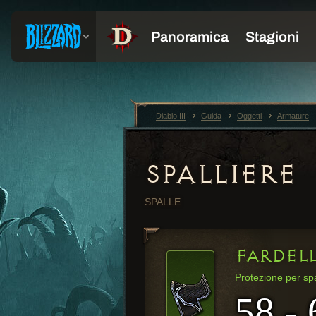
Diablo III
Guida
Oggetti
Armature
SPALLIERE
SPALLE
FARDEL
Protezione per sp
58 - 