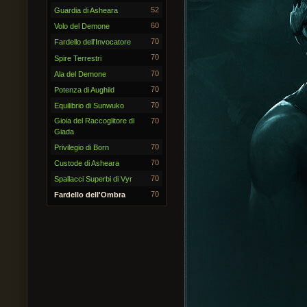
52
Guardia di Asheara
60
Volo del Demone
70
Fardello dell'Invocatore
70
Spire Terrestri
70
Ala del Demone
70
Potenza di Aughild
70
Equilibrio di Sunwuko
Gioia del Raccoglitore di
70
Giada
70
Privilegio di Born
70
Custode di Asheara
70
Spallacci Superbi di Vyr
70
Fardello dell'Ombra