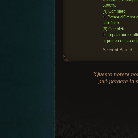
6000%.
(4) Completo:
Potere d'Ombra ott
all'infinito
(6) Completo:
Impalamento infli
al primo nemico col
Account Bound
"Questo potere non
può perdere la 