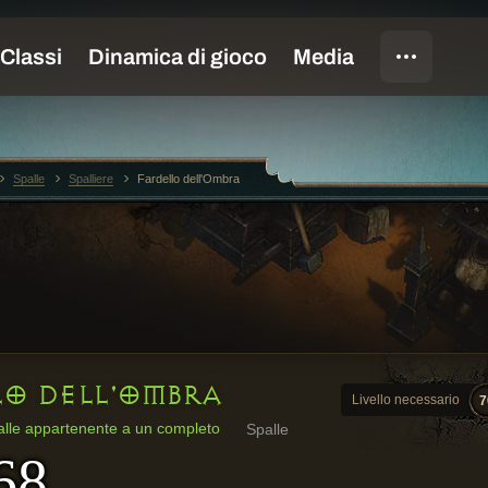
Spalle
Spalliere
Fardello dell'Ombra
LO DELL'OMBRA
Livello necessario
7
alle appartenente a un completo
Spalle
68