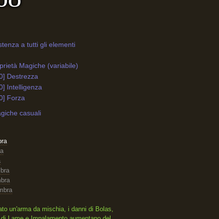
stenza a tutti gli elementi
rietà Magiche (variabile)
0] Destrezza
0] Intelligenza
0] Forza
giche casuali
bra
ra
a
mbra
mbra
mbra
to un'arma da mischia, i danni di Bolas,
 di Lame e Impalamento aumentano del