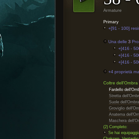
Armature
Primary
+[91 - 100] resi
Una delle
3
Prop
+[416 - 50
+[416 - 50
+[416 - 50
+4 proprietà ma
Coltre dell'Ombra
Fardello dell'Om
Stretta dell'Omb
Suole dell'Ombr
Groviglio dell'O
Anatema dell'O
Maschera dell'O
(2) Completo:
Se hai equipaggia
Chakram, Ventaglio