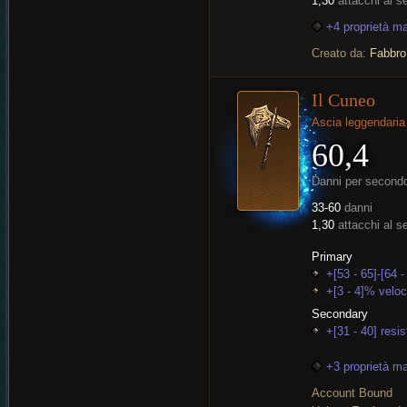
1,30
attacchi al 
+4 proprietà m
Creato da:
Fabbro
Il Cuneo
Ascia leggendaria
60,4
Danni per second
33-60
danni
1,30
attacchi al 
Primary
+[53 - 65]-[64 
+[3 - 4]% veloc
Secondary
+[31 - 40] resi
+3 proprietà m
Account Bound