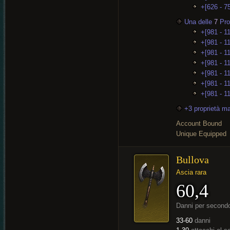
+[626 - 75
Una delle
7
Prop
+[981 - 1
+[981 - 1
+[981 - 1
+[981 - 1
+[981 - 11
+[981 - 1
+[981 - 1
+3 proprietà m
Account Bound
Unique Equipped
Bullova
Ascia rara
60,4
Danni per second
33-60
danni