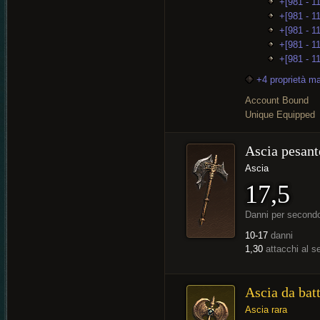
+[981 - 1
+[981 - 1
+[981 - 11
+[981 - 1
+[981 - 1
+4 proprietà m
Account Bound
Unique Equipped
Ascia pesant
Ascia
17,5
Danni per second
10-17
danni
1,30
attacchi al 
Ascia da bat
Ascia rara