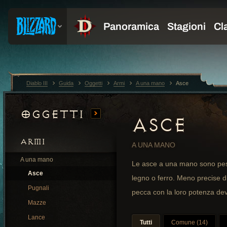
Diablo III
Guida
Oggetti
Armi
A una mano
Asce
Oggetti
ASCE
ARMI
A UNA MANO
A una mano
Le asce a una mano sono pesa
Asce
legno o ferro. Meno precise 
Pugnali
pecca con la loro potenza de
Mazze
Lance
Tutti
Comune (14)