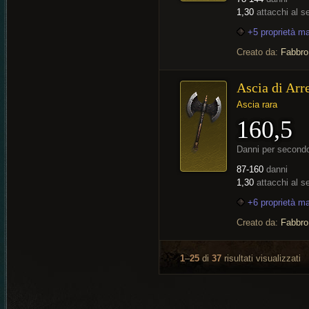
1,30
attacchi al 
+5 proprietà m
Creato da:
Fabbro
Ascia di Arr
Ascia rara
160,5
Danni per second
87-160
danni
1,30
attacchi al 
+6 proprietà m
Creato da:
Fabbro
1
–
25
di
37
risultati visualizzati