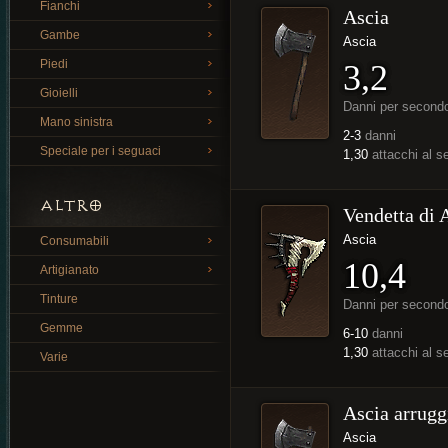
Fianchi
Ascia
Gambe
Ascia
Piedi
3,2
Gioielli
Danni per second
Mano sinistra
2-3
danni
Speciale per i seguaci
1,30
attacchi al 
ALTRO
Vendetta di 
Ascia
Consumabili
10,4
Artigianato
Tinture
Danni per second
Gemme
6-10
danni
1,30
attacchi al 
Varie
Ascia arrugg
Ascia