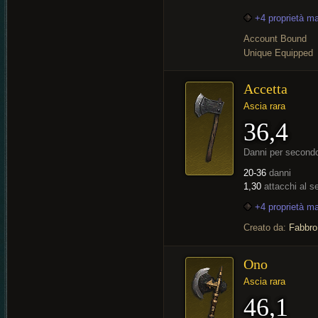
+4 proprietà m
Account Bound
Unique Equipped
Accetta
Ascia rara
36,4
Danni per second
20-36
danni
1,30
attacchi al 
+4 proprietà m
Creato da:
Fabbro
Ono
Ascia rara
46,1