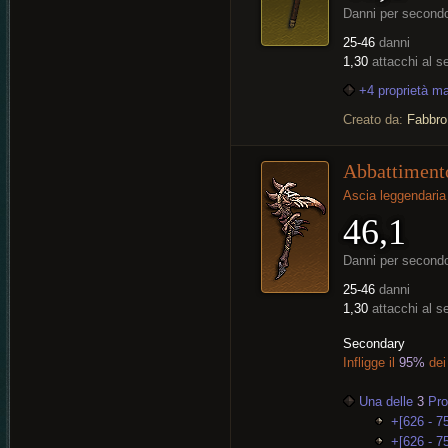
Danni per second
25-46
danni
1,30
attacchi al 
+4 proprietà m
Creato da:
Fabbro
Abbattiment
Ascia leggendaria
46,1
Danni per second
25-46
danni
1,30
attacchi al 
Secondary
Infligge il
95%
dei
Una delle
3
Prop
+[626 - 7
+[626 - 7