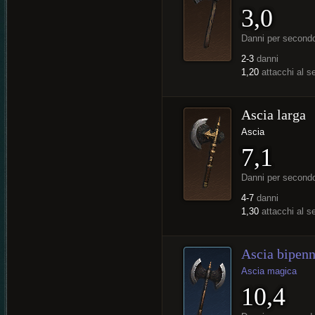
3,0
Danni per second
2-3
danni
1,20
attacchi al 
Ascia larga
Ascia
7,1
Danni per second
4-7
danni
1,30
attacchi al 
Ascia bipen
Ascia magica
10,4