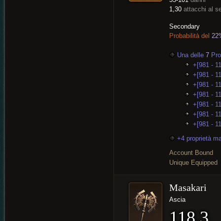
1,30
attacchi al 
Secondary
Probabilità del
22
Una delle
7
Prop
+[981 - 1
+[981 - 1
+[981 - 1
+[981 - 1
+[981 - 11
+[981 - 1
+[981 - 1
+4 proprietà m
Account Bound
Unique Equipped
Masakari
Ascia
118,3