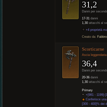
31,2
Danni per second
17-31
danni
1,30
attacchi al 
+4 proprietà m
Creato da:
Fabbro
Scorticarne
Ascia leggendaria
36,4
Danni per second
20-36
danni
1,30
attacchi al 
Primary
+[981 - 1199]-[
Conferisce una 
[300 - 400]% dei d