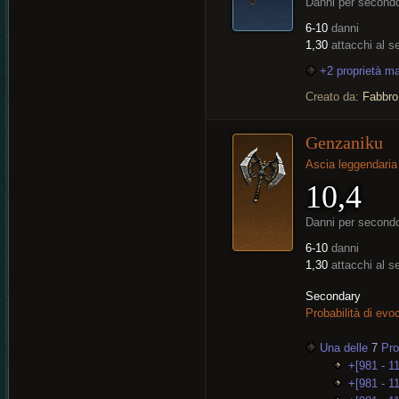
Danni per second
6-10
danni
1,30
attacchi al 
+2 proprietà m
Creato da:
Fabbro
Genzaniku
Ascia leggendaria
10,4
Danni per second
6-10
danni
1,30
attacchi al 
Secondary
Probabilità di ev
Una delle
7
Prop
+[981 - 1
+[981 - 1