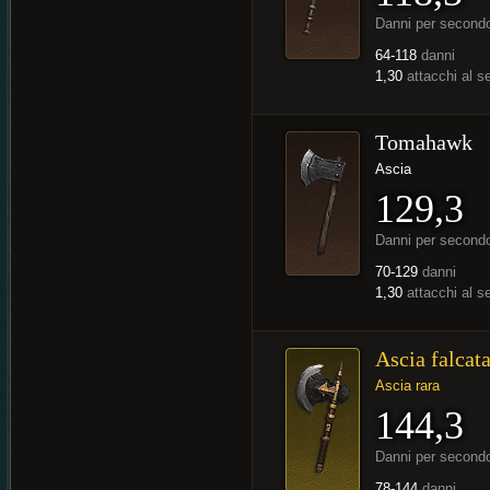
Danni per second
64-118
danni
1,30
attacchi al 
Tomahawk
Ascia
129,3
Danni per second
70-129
danni
1,30
attacchi al 
Ascia falcat
Ascia rara
144,3
Danni per second
78-144
danni