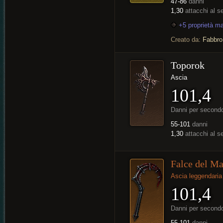
47-86
danni
1,30
attacchi al 
+5 proprietà m
Creato da:
Fabbro
Toporok
Ascia
101,4
Danni per second
55-101
danni
1,30
attacchi al 
Falce del Ma
Ascia leggendaria
101,4
Danni per second
55-101
danni