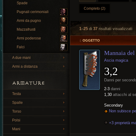
Spade
Completo (2)
Pugnali cerimoniali
Armi da pugno
1
–
25
di
37
risultati visualizzati
Mazzafrusti
Armi poderose
OGGETTO
Falci
Mannaia del
A due mani
Ascia magica
Armi a distanza
3,2
Danni per second
ARMATURE
2-3
danni
Testa
1,30
attacchi al 
Spalle
Secondary
Non subisce per
Torso
Polsi
+3 proprietà m
Mani