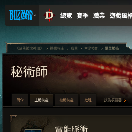
《暗黑破壞神III》
遊戲指南
職業
主動技能
電能脈衝
秘術師
簡介
主動技能
被動技能
進程
技能模擬器
電能脈衝