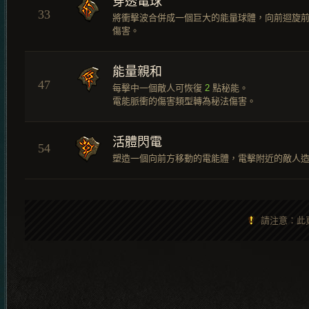
穿透電球
33
將衝擊波合併成一個巨大的能量球體，向前迴旋
傷害。
能量親和
47
每擊中一個敵人可恢復
2
點秘能。
電能脈衝的傷害類型轉為秘法傷害。
活體閃電
54
塑造一個向前方移動的電能體，電擊附近的敵人
請注意：此