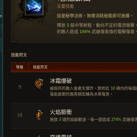
主要技能
這是秘學法術，無需消耗秘能即可施展。
釋放
3
股中等射程、動向不定的電流衝擊
的敵人造成
194%
武器傷害值的電擊傷害
技能符文
等級
技能符文
冰霜爆破
9
被殺死的敵人會產生爆炸，對附近
10
碼內的每個
電能脈衝的傷害類型轉為冰寒傷害。
火焰脈衝
18
施放
3
道烈焰脈動波，每一道造成
274%
武器傷