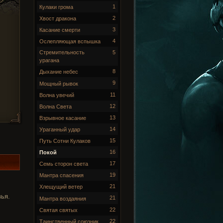
1
Кулаки грома
2
Хвост дракона
3
Касание смерти
4
Ослепляющая вспышка
Стремительность
5
урагана
8
Дыхание небес
9
Мощный рывок
11
Волна увечий
12
Волна Света
13
Взрывное касание
14
Ураганный удар
15
Путь Сотни Кулаков
16
Покой
17
Семь сторон света
19
Мантра спасения
21
Хлещущий ветер
ья.
21
Мантра воздаяния
22
Святая святых
22
Таинственный союзник