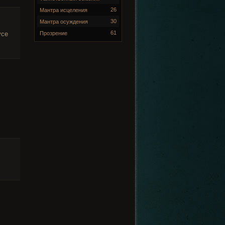
26
Мантра исцеления
30
Мантра осуждения
61
Прозрение
усе