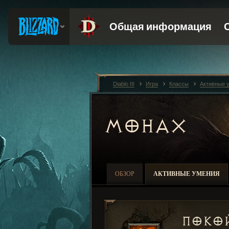
Diablo III
Игра
Классы
Активные 
МОНАХ
ОБЗОР
АКТИВНЫЕ УМЕНИЯ
Поко