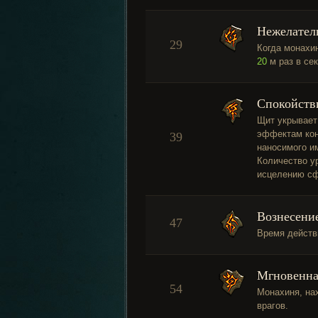
Нежелател
29
Когда монахи
20
м раз в се
Спокойств
Щит укрывает
эффектам кон
39
наносимого и
Количество у
исцелению сф
Вознесени
47
Время действ
Мгновенна
54
Монахиня, на
врагов.