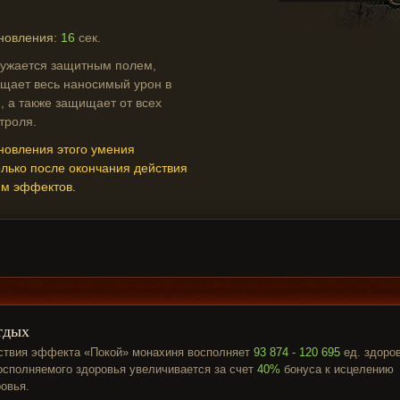
новления:
16
сек.
ужается защитным полем,
ощает весь наносимый урон в
, а также защищает от всех
троля.
новления этого умения
олько после окончания действия
м эффектов.
тдых
ствия эффекта «Покой» монахиня восполняет
93 874 - 120 695
ед. здоров
осполняемого здоровья увеличивается за счет
40%
бонуса к исцелению
овья.