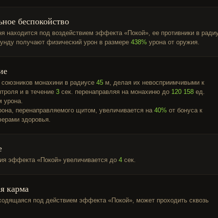
ьное беспокойство
ня находится под воздействием эффекта «Покой», ее противники в ради
кунду получают физический урон в размере
438%
урона от оружия.
ие
 союзников монахини в радиусе
45
м, делая их невосприимчивыми к
троля и в течение
3
сек. перенаправляя на монахиню до
120 158
ед.
м урона.
рона, перенаправляемого щитом, увеличивается на
40%
от бонуса к
ерами здоровья.
е
ия эффекта «Покой» увеличивается до
4
сек.
я карма
ходящаяся под действием эффекта «Покой», может проходить сквозь