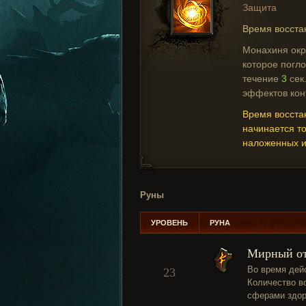
Защита
Время восста
Монахиня окр
которое погл
течение
3
сек.
эффектов кон
Время восста
начинается т
наложенных и
Руны
УРОВЕНЬ
РУНА
Мирный о
Во время дей
23
Количество в
сферами здор