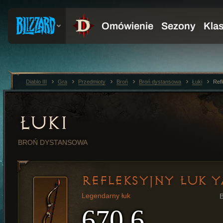
Diablo III
Gra
Przedmioty
Broń
Broń dystansowa
Łuki
Ref
ŁUKI
BROŃ DYSTANSOWA
REFLEKSYJNY ŁUK 
Legendarny łuk
670,6