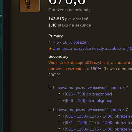
Obrażenia na sekundę
143-815
pkt. obrażeń
1,40
ataku na sekundę
Primary
+[6 - 10]% obrażeń
Zmniejsza wszystkie koszty zasobów o [40
Secondary
Wielostrzał atakuje 50% szybciej, a zadawan
obrażenia wzrastają o
150%
.
(Łowca demon
200]%
Losowa magiczna właściwość: jedna z
2
+[626 - 750] do zręczności
+[626 - 750] do inteligencji
Losowa magiczna właściwość: jedna z
7
+[981 - 1199]-[1175 - 1490] obrażeń 
+[981 - 1199]-[1175 - 1490] obrażeń
+[981 - 1199]-[1175 - 1490] obrażeń 