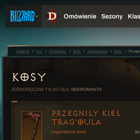
Diablo III
Gra
Przedmioty
Broń
Jednoręczna
Kosy
Przegni
KOSY
JEDNORĘCZNA
TYLKO DLA:
NEKROMANTA
PRZEGNIŁY KIEŁ
TRAG'OULA
Legendarna kosa
Br