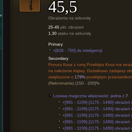
45,5
Obrażenia na sekundę
25-45
pkt. obrażeń
1,30
ataku na sekundę
Primary
+[626 - 750] do inteligencji
Secondary
Ponura Kosa z runą Przeklęta Kosa ma tera
na nałożenie klątwy. Dodatkowo zadajesz ob
zwiększone o
179%
przeklętym przeciwniko
(Nekromanta)
[150 - 200]%
Losowa magiczna właściwość: jedna z
7
+[981 - 1199]-[1175 - 1490] obrażeń 
+[981 - 1199]-[1175 - 1490] obrażeń
+[981 - 1199]-[1175 - 1490] obrażeń 
+[981 - 1199]-[1175 - 1490] obrażeń
+[981 - 1199]-[1175 - 1490] obrażeń