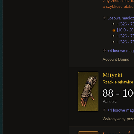
Gdy zostaniesz tr
a szybkość ataku 
Losowa magicz
+[626 - 75
[10,0 - 2
+[626 - 7
+[626 - 75
+4 losowe mag
Account Bound
Mitynki
Rzadkie rękawice
88 - 10
Pancerz
+4 losowe mag
Wykonywany prz