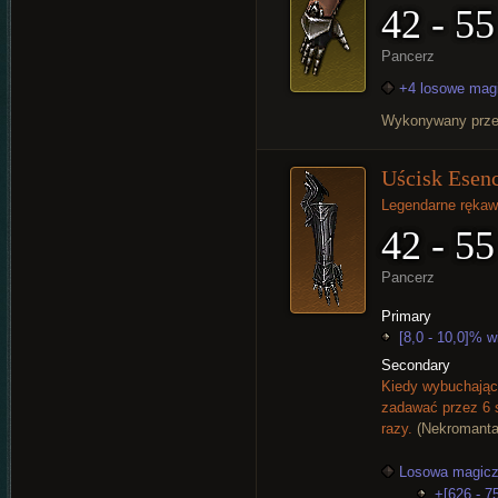
42 - 55
Pancerz
+4 losowe mag
Wykonywany prz
Uścisk Esenc
Legendarne rękaw
42 - 55
Pancerz
Primary
[8,0 - 10,0]% w
Secondary
Kiedy wybuchające
zadawać przez 6 
razy.
(Nekromanta
Losowa magicz
+[626 - 75