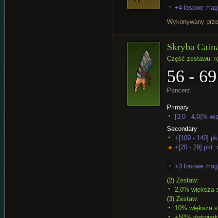
+4 losowe mag
Wykonywany prz
Skryba Cain
Część zestawu: r
56 - 69
Pancerz
Primary
[3,0 - 4,0]% wi
Secondary
+[109 - 140] pk
+[20 - 29] pkt.
+3 losowe mag
(2) Zestaw:
2,0% większa 
(3) Zestaw:
10% większa sz
+50% doświadcz