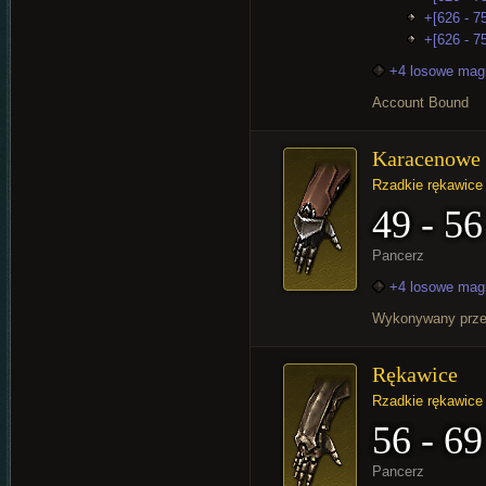
+[626 - 7
+[626 - 75
+4 losowe mag
Account Bound
Karacenowe 
Rzadkie rękawice
49 - 56
Pancerz
+4 losowe mag
Wykonywany prz
Rękawice
Rzadkie rękawice
56 - 69
Pancerz