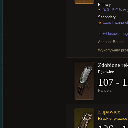
Primary
[4,0 - 5,0]% wi
Secondary
Czas trwania e
+4 losowe mag
Account Bound
Wykonywany prz
Zdobione rę
Rękawice
107 - 
Pancerz
Łapawice
Rzadkie rękawice