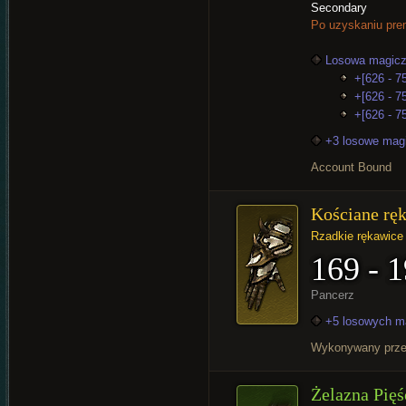
Secondary
Po uzyskaniu pre
Losowa magicz
+[626 - 75
+[626 - 7
+[626 - 75
+3 losowe mag
Account Bound
Kościane rę
Rzadkie rękawice
169 - 
Pancerz
+5 losowych m
Wykonywany prz
Żelazna Pięś