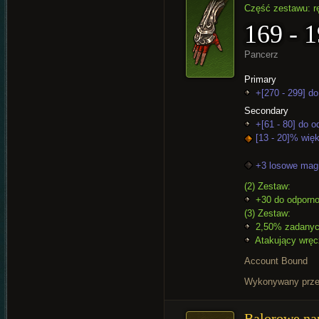
Część zestawu: r
169 - 
Pancerz
Primary
+[270 - 299] do
Secondary
+[61 - 80] do 
[13 - 20]% wię
+3 losowe mag
(2) Zestaw:
+30 do odporno
(3) Zestaw:
2,50% zadanych
Atakujący wręcz
Account Bound
Wykonywany prz
Balorowe nap