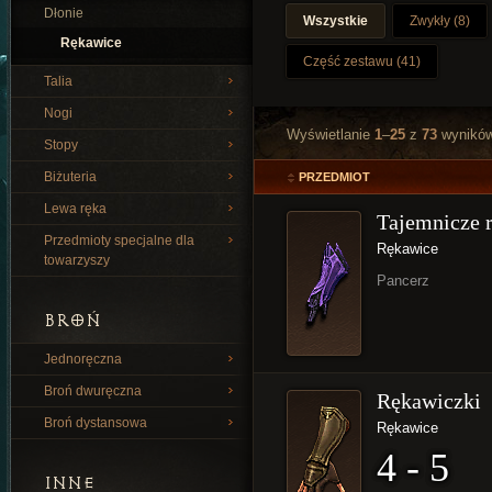
Dłonie
Wszystkie
Zwykły (8)
Rękawice
Część zestawu (41)
Talia
Nogi
Wyświetlanie
1
–
25
z
73
wynikó
Stopy
Biżuteria
PRZEDMIOT
Lewa ręka
Tajemnicze 
Przedmioty specjalne dla
Rękawice
towarzyszy
Pancerz
BROŃ
Jednoręczna
Broń dwuręczna
Rękawiczki
Broń dystansowa
Rękawice
4 - 5
INNE