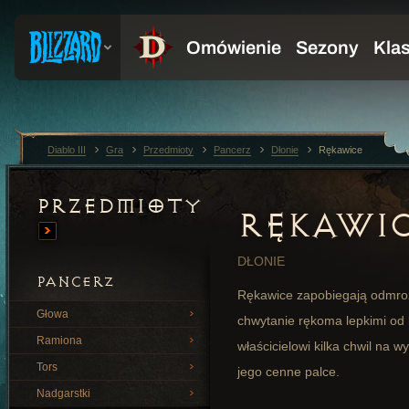
Diablo III
Gra
Przedmioty
Pancerz
Dłonie
Rękawice
Przedmioty
RĘKAWI
DŁONIE
PANCERZ
Rękawice zapobiegają odmroże
Głowa
chwytanie rękoma lepkimi od
Ramiona
właścicielowi kilka chwil na 
Tors
jego cenne palce.
Nadgarstki