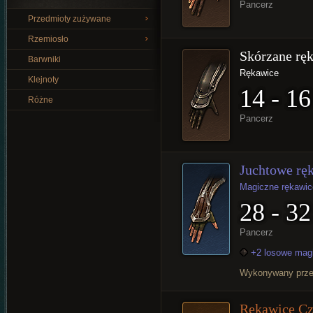
Pancerz
Przedmioty zużywane
Rzemiosło
Skórzane rę
Barwniki
Rękawice
Klejnoty
14 - 16
Różne
Pancerz
Juchtowe rę
Magiczne rękawic
28 - 32
Pancerz
+2 losowe mag
Wykonywany prz
Rękawice Cz