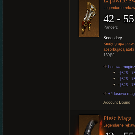
Łapawice Św
Legendarne rękaw
42 - 55
Pancerz
Secondary
Kiedy grupa potwo
absorbującą ataki
150]%
Losowa magicz
+[626 - 75
+[626 - 7
+[626 - 75
+4 losowe mag
Account Bound
Pięść Maga
Legendarne rękaw