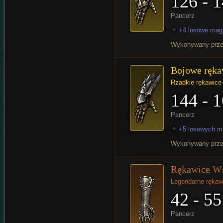
126 - 
Pancerz
+4 losowe mag
Wykonywany prz
Bojowe ręka
Rzadkie rękawice
144 - 
Pancerz
+5 losowych m
Wykonywany prz
Rękawice Ws
Legendarne rękaw
42 - 55
Pancerz