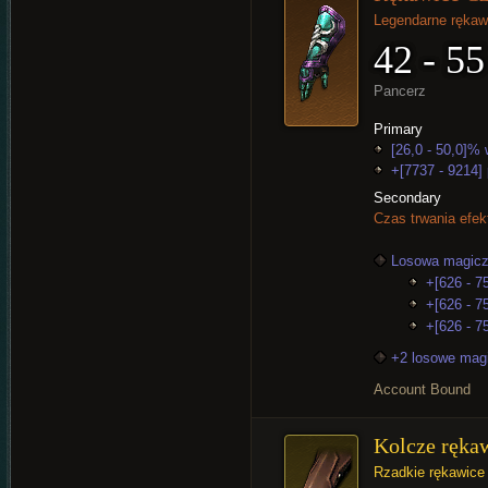
Legendarne rękaw
42 - 55
Pancerz
Primary
[26,0 - 50,0]% 
+[7737 - 9214] 
Secondary
Czas trwania efek
Losowa magicz
+[626 - 75
+[626 - 7
+[626 - 75
+2 losowe mag
Account Bound
Kolcze ręka
Rzadkie rękawice