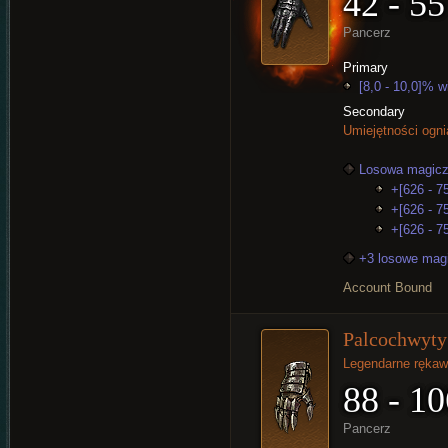
42 - 55
Pancerz
Primary
[8,0 - 10,0]% w
Secondary
Umiejętności ogn
Losowa magicz
+[626 - 75
+[626 - 7
+[626 - 75
+3 losowe mag
Account Bound
Palcochwyty
Legendarne rękaw
88 - 10
Pancerz