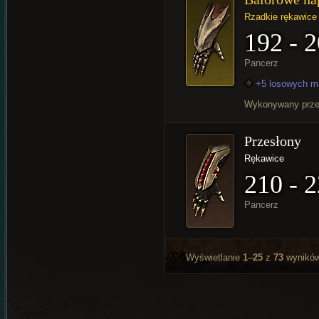
Rzadkie rękawice
192 - 
Pancerz
+5 losowych m
Wykonywany prz
Przesłony
Rękawice
210 - 
Pancerz
Wyświetlanie
1
–
25
z
73
wynikó