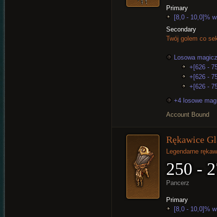
Primary
[8,0 - 10,0]% w
Secondary
Twój golem co se
Losowa magicz
+[626 - 75
+[626 - 7
+[626 - 75
+4 losowe mag
Account Bound
Rękawice Gl
Legendarne rękaw
250 - 
Pancerz
Primary
[8,0 - 10,0]% w