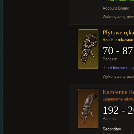
Account Bound
Wykonywany prz
Płytowe ręk
Rzadkie rękawice
70 - 87
Pancerz
+4 losowe mag
Wykonywany prz
Kamienne R
Legendarne rękaw
192 - 
Pancerz
Secondary