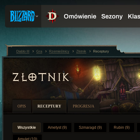
Diablo III
Gra
Rzemieślnicy
Złotnik
Receptury
ZŁOTNIK
OPIS
RECEPTURY
PROGRESJA
Wszystkie
Ametyst (9)
Szmaragd (9)
Rubin (9)
Amulet (10)