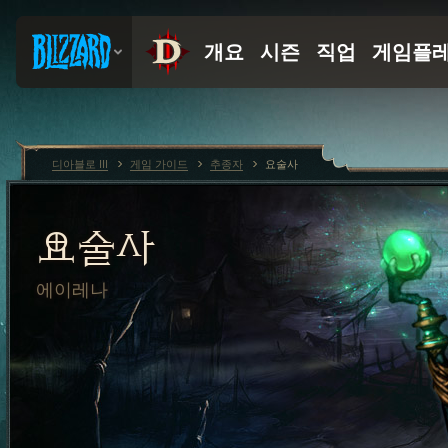
디아블로 III
게임 가이드
추종자
요술사
요술사
에이레나