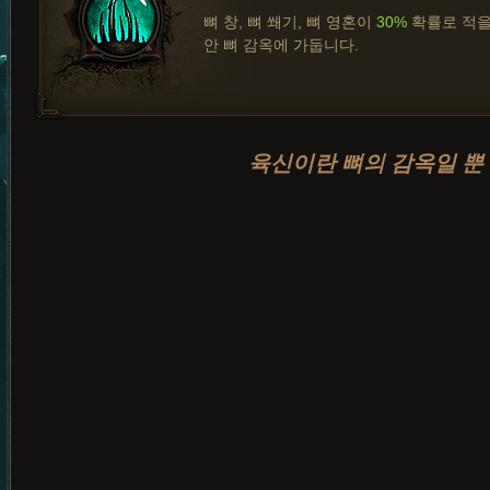
뼈 창, 뼈 쐐기, 뼈 영혼이
30%
확률로 적
안 뼈 감옥에 가둡니다.
육신이란 뼈의 감옥일 뿐