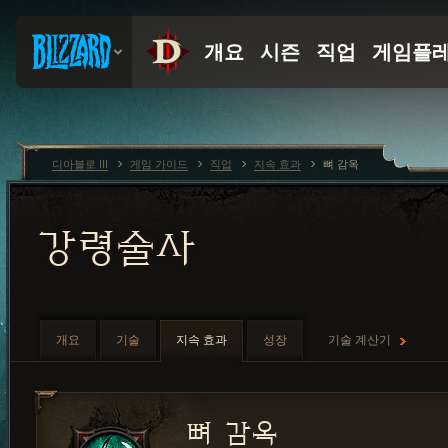
디아블로 III
게임 가이드
직업
지속 효과
뼈 감옥
강령술사
개요
기술
지속 효과
성장
기술 계산기
뼈 감옥