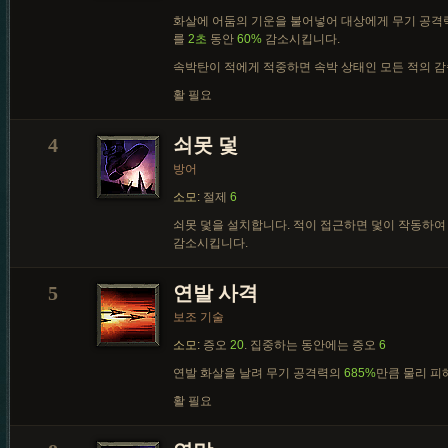
화살에 어둠의 기운을 불어넣어 대상에게 무기 공
를
2초
동안
60%
감소시킵니다.
속박탄이 적에게 적중하면 속박 상태인 모든 적의 감
활 필요
4
쇠못 덫
방어
소모:
절제
6
쇠못 덫을 설치합니다. 적이 접근하면 덫이 작동하
감소시킵니다.
5
연발 사격
보조 기술
소모:
증오
20
. 집중하는 동안에는 증오
6
연발 화살을 날려 무기 공격력의
685%
만큼 물리 피
활 필요