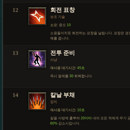
12
회전 표창
보조 기술
소모:
증오
10
소용돌이치듯 회전하는 표창을 날립니다. 표창은 경
해를 줍니다.
13
전투 준비
사냥
재사용 대기시간:
45초
즉시 절제를
30
회복합니다.
14
칼날 부채
장치
재사용 대기시간:
10초
칼을 사방에 흩뿌려
20미터
내의 모든 적에게 무기
60%
감소시킵니다.