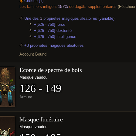
Châsse (1)
Les familiers infligent
157%
de dégâts supplémentaires
(Féticheu
Une des
3
propriétés magiques aléatoires (variable)
+[626 - 750] force
+[626 - 750] dextérité
+[626 - 750] intelligence
+3 propriétés magiques aléatoires
Account Bound
Écorce de spectre de bois
Masque vaudou
126 - 149
Armure
Masque funéraire
Masque vaudou