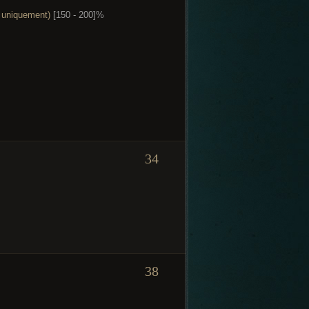
r uniquement)
[150 - 200]%
34
38