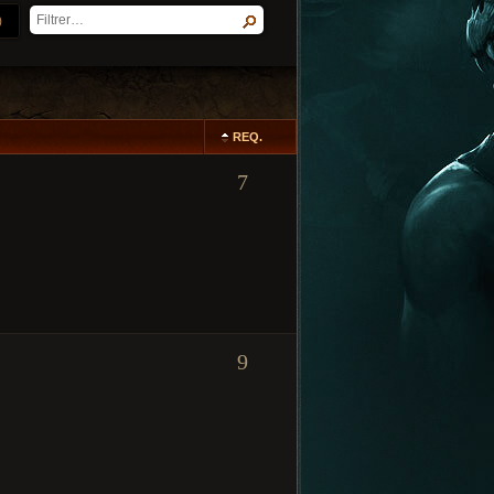
)
REQ.
7
9