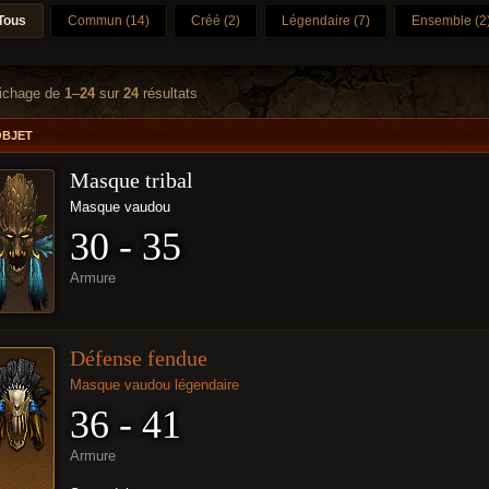
Tous
Commun (14)
Créé (2)
Légendaire (7)
Ensemble (2
fichage de
1
–
24
sur
24
résultats
OBJET
Masque tribal
Masque vaudou
30 - 35
Armure
Défense fendue
Masque vaudou légendaire
36 - 41
Armure