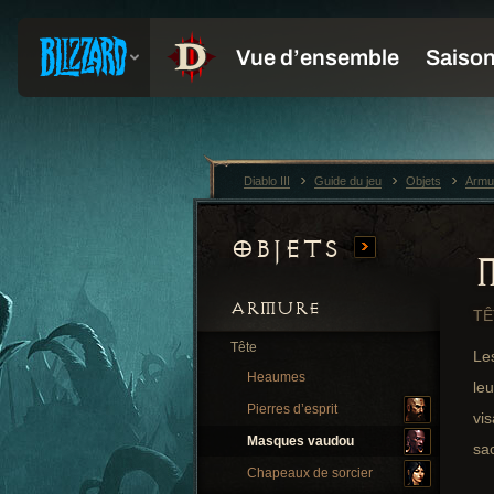
Diablo III
Guide du jeu
Objets
Armu
Objets
ARMURE
T
Tête
Le
Heaumes
leu
Pierres d’esprit
vis
Masques vaudou
sac
Chapeaux de sorcier