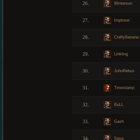
26.
Wintersun
27.
Imploser
28.
Craftyßanana
29.
Linkling
30.
JohnRebus
31.
Timestamp
32.
BuLL
33.
Gash
34.
Saya