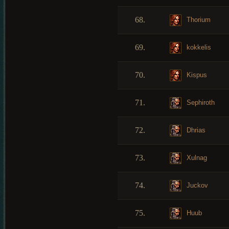
68.
Thorium
69.
kokkelis
70.
Kispus
71.
Sephiroth
72.
Dhrias
73.
Xulnag
74.
Juckov
75.
Huub