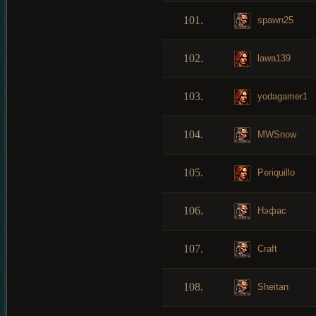
101.
spawn25
102.
lawa139
103.
yodagamer1
104.
MWSnow
105.
Periquillo
106.
Нэфас
107.
Craft
108.
Sheitan