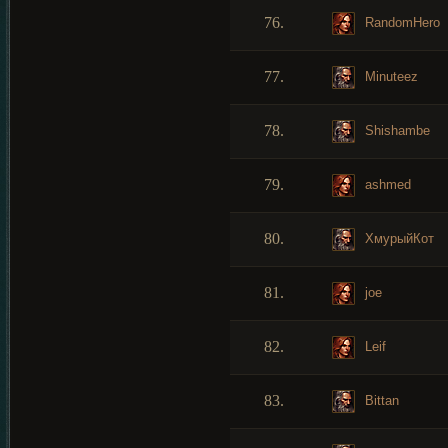
76.
RandomHero
77.
Minuteez
78.
Shishambe
79.
ashmed
80.
ХмурыйКот
81.
joe
82.
Leif
83.
Bittan