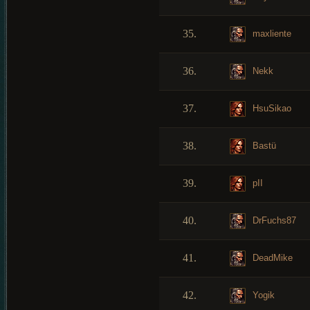
35.
maxliente
36.
Nekk
37.
HsuSikao
38.
Bastü
39.
pII
40.
DrFuchs87
41.
DeadMike
42.
Yogik