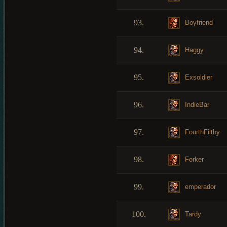
93.
Boyfriend
94.
Haggy
95.
Exsoldier
96.
IndieBar
97.
FourthFilthy
98.
Forker
99.
emperador
100.
Tardy