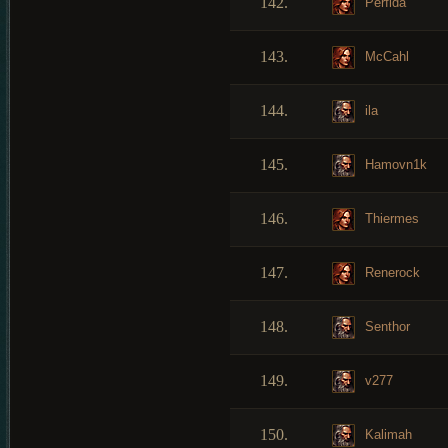
142.
Perfida
143.
McCahl
144.
ila
145.
Hamovn1k
146.
Thiermes
147.
Renerock
148.
Senthor
149.
v277
150.
Kalimah