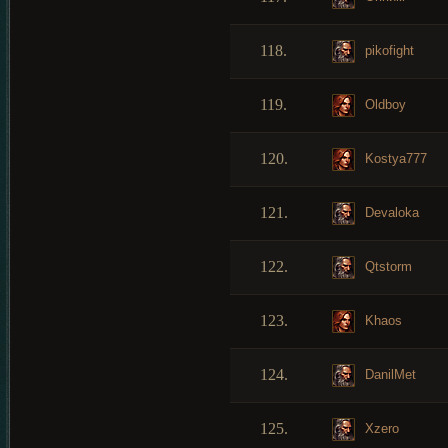
118.
pikofight
119.
Oldboy
120.
Kostya777
121.
Devaloka
122.
Qtstorm
123.
Khaos
124.
DanilMet
125.
Xzero