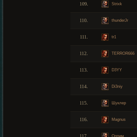
109.
Strixk
110.
thunderJr
111.
tr1
112.
TERROR666
113.
D3YY
114.
Di3niy
115.
Шуклер
116.
Magnus
117.
Оппим