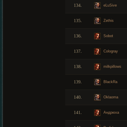
134.
eLuSive
135.
Zethis
136.
Sobot
137.
Cologray
138.
milkpillows
139.
BlackRa
140.
Oklaoma
141.
Андрюха