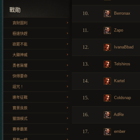
戰勛
10.
Berronax
貪財圖利
11.
Zapo
極速快趕
欲罷不能
12.
IvanaBbad
大顯神威
13.
Telshiros
勇者無懼
快得要命
14.
Kartel
詛咒！
15.
Coldsnap
連年征戰
寶景良辰
16.
AdRe
獵頭模式
賽季霸業
17.
ember