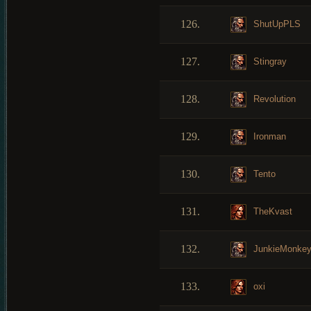
126.
ShutUpPLS
127.
Stingray
128.
Revolution
129.
Ironman
130.
Tento
131.
TheKvast
132.
JunkieMonke
133.
oxi