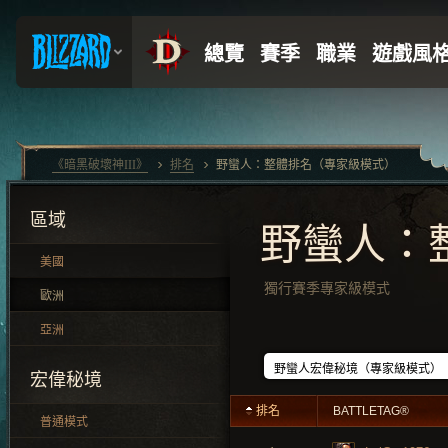
《暗黑破壞神III》
排名
野蠻人：整體排名（專家級模式）
區域
野蠻人：
美國
獨行賽季專家級模式
歐洲
亞洲
宏偉秘境
排名
BATTLETAG®
普通模式