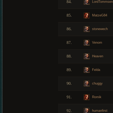
84.
LordTommsen
85.
MatzeG84
86.
stonewech
87.
Venom
88.
Heaven
89.
Felda
90.
chuggy
91.
Romik
92.
humanfirst