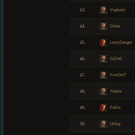
43.
Vugluskr
44.
Onida
45.
LemyDanger
46.
GiZm0
47.
FiveOnIT
48.
Yodine
49.
FulGe
50.
Unfug