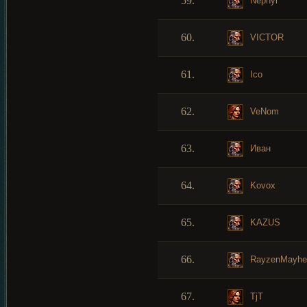
59.
Nephyl
60.
VICTOR
61.
Ico
62.
VeNom
63.
Иван
64.
Kovox
65.
KAZUS
66.
RayzenMayhe
67.
TjT