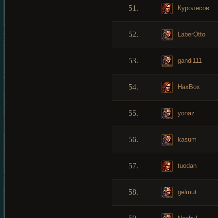
51.
Куролесов
52.
LaberOtto
53.
gandi111
54.
HaxBox
55.
yonaz
56.
kasum
57.
tuodan
58.
gelmut