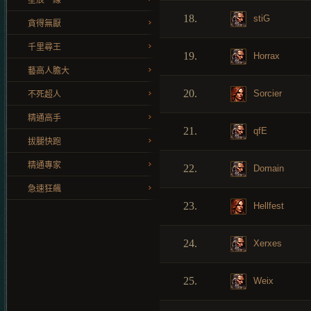
星辰一線
18.
stiG
貪得無厭
千里尋王
19.
Horrax
藝高人膽大
20.
Sorcier
不死超人
精通高手
21.
qfE
拔腿快跑
精通專家
22.
Domain
急速狂飆
23.
Hellfest
24.
Xerxes
25.
Weix