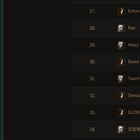
27.
Enforc
28.
Bari
29.
Hotzy
30.
Bared
31.
Toxic
32.
Demiu
33.
ELZI
34.
巨型斧