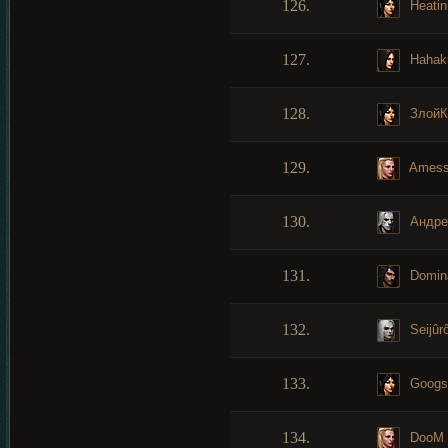
126.
Heatin
127.
Hahak
128.
ЗлойК
129.
Ames
130.
Андре
131.
Domina
132.
Seijûr
133.
Googs
134.
DooM