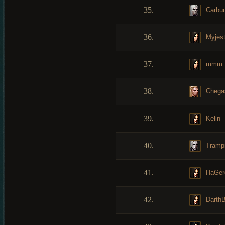
35.
Carbun
36.
Myjest
37.
mmm
38.
Chega
39.
Kelin
40.
Tramp
41.
HaGer
42.
DarthB