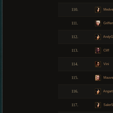
110.
Medve
111.
Griffe
112.
Andy
113.
Cliff
114.
Vini
115.
Mauve
116.
Angart
117.
Saler