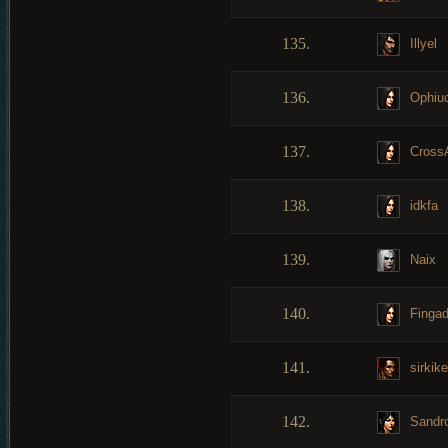
135.
Illyel
136.
Ophiu
137.
Cross
138.
idkfa
139.
Naix
140.
Finga
141.
sirkike
142.
Sandr