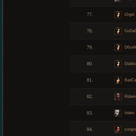
77.
t2rget
78.
GoDa
79.
D0ceN
80.
Diablo
81.
BadCa
82.
Rüben
83.
Iriden
84.
yungxr