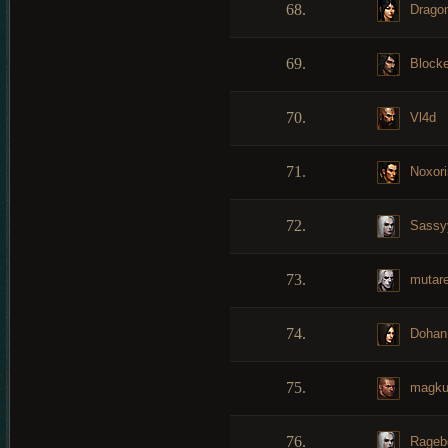
68.
Dragon
69.
Blocke
70.
Vl4d
71.
Noxori
72.
Sassy
73.
mutar
74.
Dohan
75.
magku
76.
Rageb