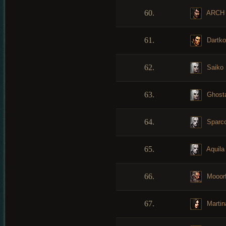
60.
ARCH
61.
Dartko
62.
Saiko
63.
Ghosta
64.
Sparc
65.
Aquila
66.
Mooor
67.
Martina