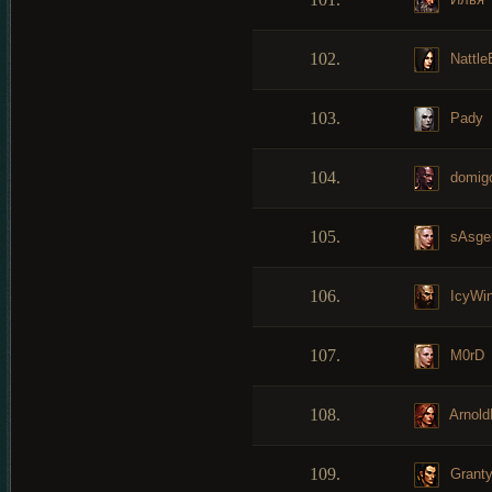
102.
Nattle
103.
Pady
104.
domig
105.
sAsgen
106.
IcyWi
107.
M0rD
108.
Arnold
109.
Grant