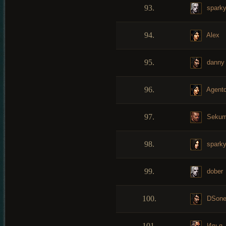
93.
spark
94.
Alex
95.
danny
96.
Agent
97.
Seku
98.
spark
99.
dober
100.
DSon
101.
Илья