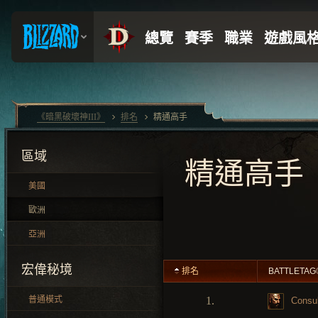
《暗黑破壞神III》
排名
精通高手
區域
精通高手
美國
歐洲
亞洲
宏偉秘境
排名
BATTLETAG
普通模式
1.
Consu