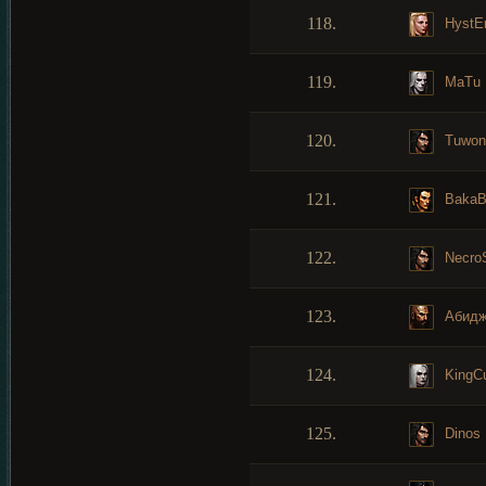
118.
HystEr
119.
MaTu
120.
Tuwon
121.
BakaB
122.
Necro
123.
Абидж
124.
KingCu
125.
Dinos