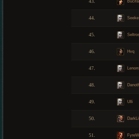
43.
Bucifa
44.
Seeke
45.
Seltro
46.
Hvq
47.
Lenorr
48.
Danoth
49.
Ulli
50.
DarkLi
51.
FyreW