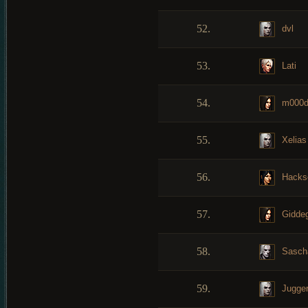
52.
dvl
53.
Lati
54.
m000
55.
Xelias
56.
Hacks
57.
Giddeg
58.
Sasch
59.
Jugger