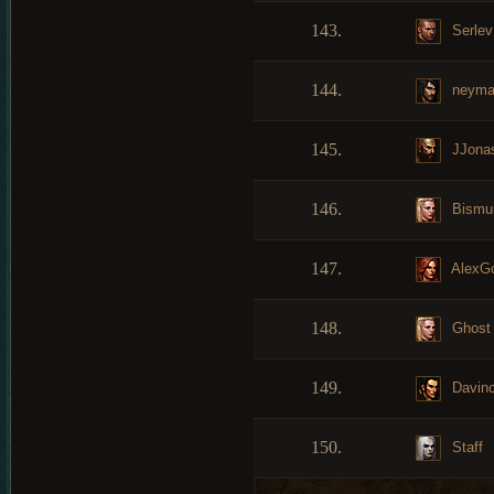
143.
Serlev
144.
neyma
145.
JJona
146.
Bismur
147.
AlexGo
148.
Ghost
149.
Davinc
150.
Staff