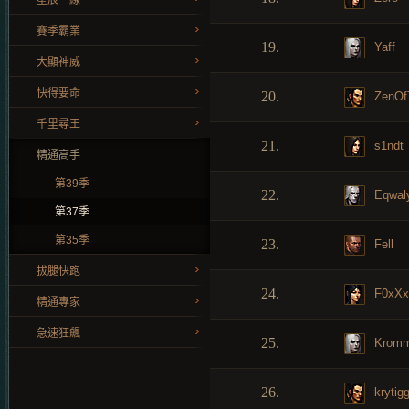
星辰一線
賽季霸業
19.
Yaff
大顯神威
快得要命
20.
ZenOfT
千里尋王
21.
s1ndt
精通高手
第39季
22.
Eqwal
第37季
第35季
23.
Fell
拔腿快跑
24.
F0xXx
精通專家
急速狂飆
25.
Krom
26.
krytig