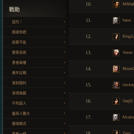
10.
MrMal
戰勛
11.
hans
詛咒！
極速快趕
12.
KingJu
欲罷不能
13.
Voron
寶景良辰
勇者無懼
14.
MoonC
連年征戰
貪財圖利
15.
micke
貪得無厭
16.
VarjiS
不死超人
藝高人膽大
17.
Alcatr
獵頭模式
18.
Zero