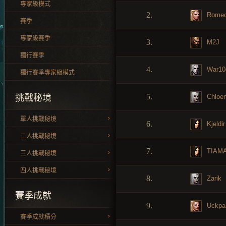
專家級模式
2.
Rome
賽季
專家級賽季
3.
M2J
獨行賽季
4.
War10
獨行賽季專家級模式
5.
Chloe
挑戰秘境
單人挑戰秘境
6.
Kjeldir
二人挑戰秘境
7.
TIAMA
三人挑戰秘境
四人挑戰秘境
8.
Zarik
賽季成就
9.
Uckpa
賽季成就積分