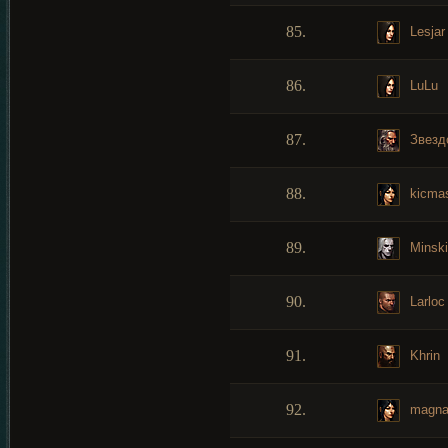
85.
Lesjar
86.
LuLu
87.
Звезд
88.
kicmas
89.
Minski
90.
Larloc
91.
Khrin
92.
magna