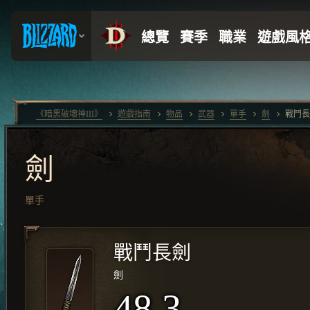
《暗黑破壞神III》
遊戲指南
物品
武器
單手
劍
戰鬥長
劍
單手
戰鬥長劍
劍
48.3