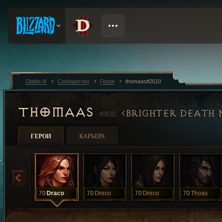
Diablo III
Сообщество
Герои
thomaas#2610
THOMAAS
BRIGHTER DEATH
#2610
ГЕРОИ
КАРЬЕРА
70
Draco
70
Dreco
70
Dreco
70
Thoas