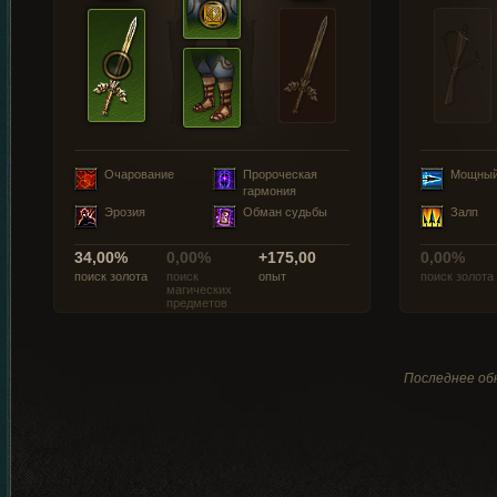
Очарование
Пророческая
Мощный
гармония
Эрозия
Обман судьбы
Залп
34,00%
0,00%
+175,00
0,00%
поиск золота
поиск
опыт
поиск золота
магических
предметов
Последнее обн