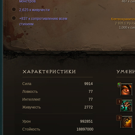
монстров.
467 к си
2,625 к живучести
+837 к сопротивлению всем
Клятвохраните
2 928,1 Ур./с
стихиям
1,000 к си
ХАРАКТЕРИСТИКИ
УМЕН
Сила
9914
Ловкость
77
Интеллект
77
Живучесть
2772
Урон
992851
Стойкость
18897000