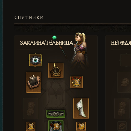
СПУТНИКИ
Заклинательница
Негод