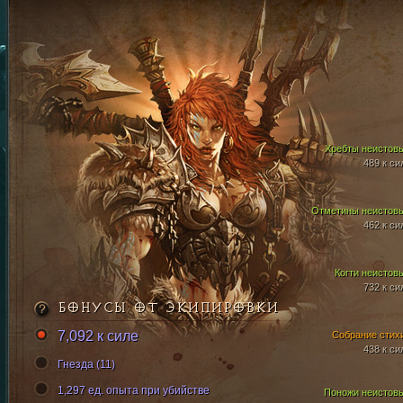
Хребты неистов
489 к си
Отметины неистов
462 к си
Когти неистов
732 к си
БОНУСЫ ОТ ЭКИПИРОВКИ
7,092 к силе
Собрание стих
438 к си
Гнезда (11)
1,297 ед. опыта при убийстве
Поножи неистов