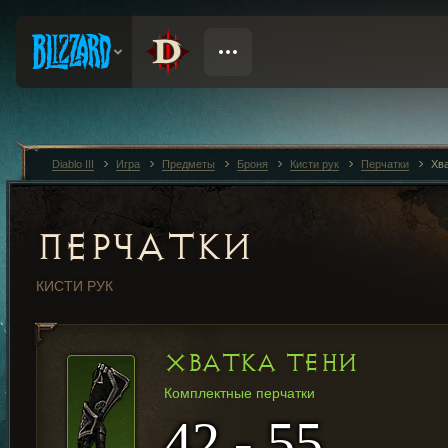
Diablo III
Игра
Предметы
Броня
Кисти рук
Перчатки
Хва
ПЕРЧАТКИ
КИСТИ РУК
ХВАТКА ТЕНИ
Комплектные перчатки
42 - 55