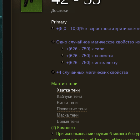
Доспехи
Primary
+[8,0 - 10,0]% к вероятности критическо
Одно случайное магическое свойство и
+[626 - 750] к силе
+[626 - 750] к ловкости
+[626 - 750] к интеллекту
+4 случайных магических свойства
Мантия тени
Хватка тени
Каблуки тени
Витки тени
Проклятие тени
Маска тени
Бремя тени
(2) Комплект:
При использовании оружия ближнего боя у
умениями «Болас», «Шакрам», «Веер кинжало