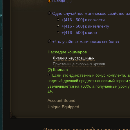
Гнезда (1)
Одно случайное магическое свойство и
+[416 - 500] к ловкости
+[416 - 500] к интеллекту
+[416 - 500] к силе
+4 случайных магических свойства
Наследие кошмаров
Литания неустрашимых
Пристанище скорбных криков
(2) Комплект:
Если это единственный бонус комплекта, з
надетый древний предмет наносимый героем 
увеличивается на 750%, а получаемый урон 
4%.
Account Bound
Unique Equipped
Имена тех, кто отдал свои жизни