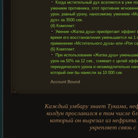
Когда мстительный дух вселяется в уже по
умением противника, этот противник мгновен
урон, равный урону, наносимому умением «М
дух» за 3500 сек.
(4) Комплект:
Умение «Жатва душ» приобретает эффект в
время его восстановления уменьшается на 1 
применении «Мстительного духа» или «Роя са
(6) Комплект:
При использовании «Жатва душ» уменьша
урон на 50% на 12 сек., снимает с целей эфф
периодического урона и незамедлительно нан
который они бы нанесли за 10 000 сек.
Account Bound
Каждый умбару знает Тукама, не
колдун прославился в том числе бл
который он вырезал из нефрита.
укрепляет связь с