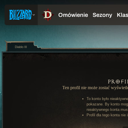
Diablo III
Profi
Ten profil nie może zostać wyświet
To konto było nieaktywn
pokazane. By konto mog
nieaktywnego konta musi 
Profil dla tego konta nie 