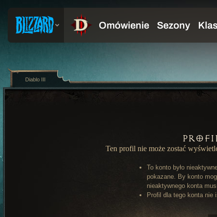
Diablo III
Profi
Ten profil nie może zostać wyświet
To konto było nieaktywn
pokazane. By konto mog
nieaktywnego konta musi 
Profil dla tego konta nie 