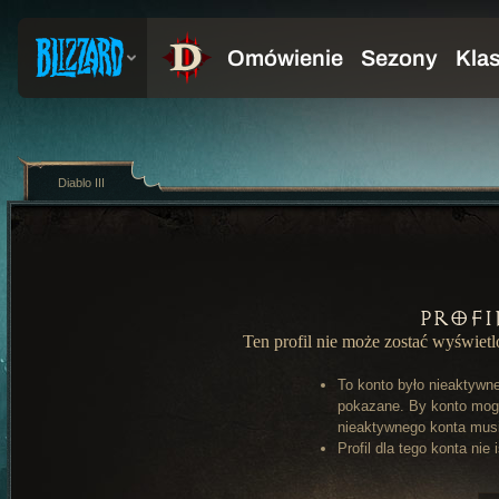
Diablo III
Profi
Ten profil nie może zostać wyświet
To konto było nieaktywn
pokazane. By konto mog
nieaktywnego konta musi 
Profil dla tego konta nie 