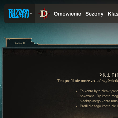
Diablo III
Profi
Ten profil nie może zostać wyświet
To konto było nieaktywn
pokazane. By konto mog
nieaktywnego konta musi 
Profil dla tego konta nie 