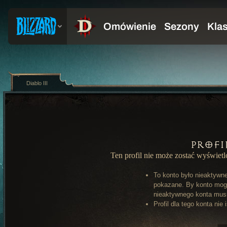
Diablo III
Profi
Ten profil nie może zostać wyświet
To konto było nieaktywn
pokazane. By konto mog
nieaktywnego konta musi 
Profil dla tego konta nie 