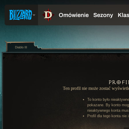
Diablo III
Profi
Ten profil nie może zostać wyświet
To konto było nieaktywn
pokazane. By konto mog
nieaktywnego konta musi 
Profil dla tego konta nie 