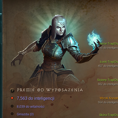
Serce Trag'Ou
445 do inteligen
Łuski Trag'Ou
457 do inteligen
Szpony Trag'Ou
662 do inteligen
PREMIE OD WYPOSAŻENIA
7,563 do inteligencji
Wyrok Kryspi
554 do inteligen
8,039 do witalności
Gniazda (0)
Skóra Trag'Ou