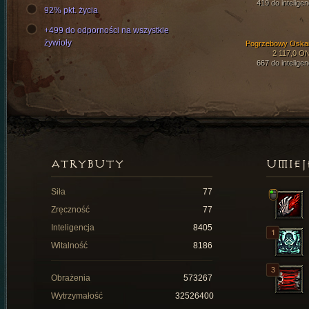
419 do inteligen
92% pkt. życia
+499 do odporności na wszystkie
żywioły
Pogrzebowy Oska
2 117,0 O
667 do inteligen
ATRYBUTY
UMIEJ
Siła
77
Zręczność
77
Inteligencja
8405
Witalność
8186
Obrażenia
573267
Wytrzymałość
32526400