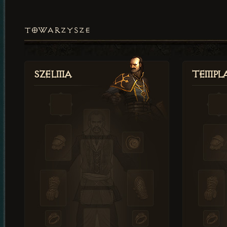
TOWARZYSZE
Szelma
Templa