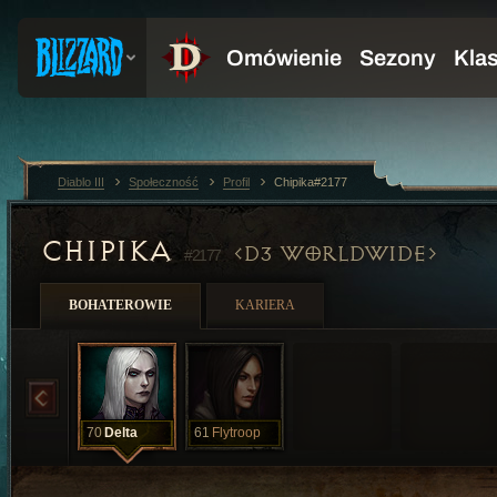
Diablo III
Społeczność
Profil
Chipika#2177
CHIPIKA
D3 WORLDWIDE
#2177
BOHATEROWIE
KARIERA
70
Delta
61
Flytroop