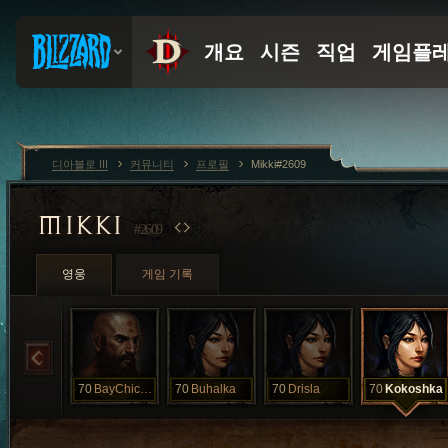
디아블로 III
커뮤니티
프로필
Mikki#2609
MIKKI
#2609
영웅
게임 기록
70
BayChichak
70
Buhalka
70
Drisla
70
Kokoshka