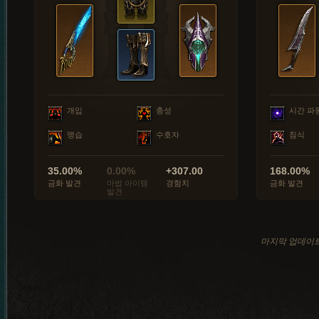
개입
충성
시간 파
맹습
수호자
침식
35.00%
0.00%
+307.00
168.00%
금화 발견
마법 아이템
경험치
금화 발견
발견
마지막 업데이트: 