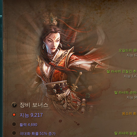
오길드의 권
지능 6
탈 라샤의 끈질긴 추
지능 1,4
탈 라샤의 손아
지능 9
장비 보너스
원소의 회
지능 9,217
활력 4,690
탈 라샤의 발걸
극대화 확률 51% 증가