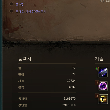
지능 1,1
홈 (0)
극대화 피해 240% 증가
능력치
기술
힘
77
민첩
77
지능
10734
활력
4837
공격력
5161670
강인함
29161000