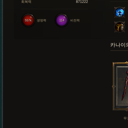
회복력
871222
557k
생명력
114
비전력
카나이의
무