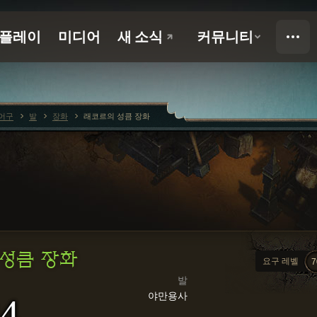
어구
발
장화
래코르의 성큼 장화
성큼 장화
요구 레벨
7
발
야만용사
4