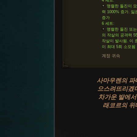
4 세트:
맹렬한 돌진이 모
력 1000% 증가.
증가
6 세트:
맹렬한 돌진 또는
의 작살의 공격력 5
작살이 발사됨. 이
이 최대 5회 소모됨
계정 귀속
사마우렌의 파
으스려뜨리겠다
차가운 발에서
래코르의 위