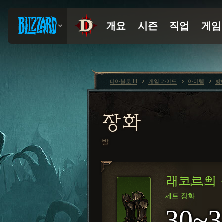
디아블로 III
게임 가이드
아이템
방
장화
발
래코르의 
세트 장화
30~3