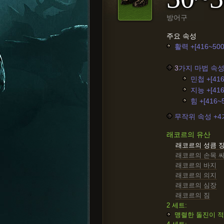
방어구
주요 속성
활력 +[416~500
3
가지 마법 속성
민첩 +[416
지능 +[416
힘 +[416~
무작위 속성 +
래코르의 유산
래코르의 성큼 
래코르의 손목 
래코르의 바지
래코르의 의지
래코르의 심장
래코르의 짐
2 세트:
맹렬한 돌진이 적