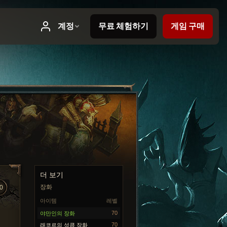
더 보기
장화
0
아이템
레벨
70
야만인의 장화
70
래코르의 성큼 장화