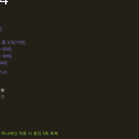
]
 중 1개(가변)
~500]
~500]
500]
4가지
장화
싸개
 하나에만 적중 시 충전 1회 회복